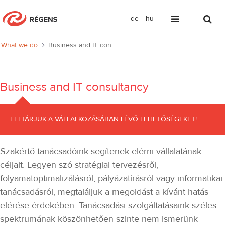
de
hu
Business consultancy
What we do
Business and IT consultancy
Business and IT consultancy
FELTÁRJUK A VÁLLALKOZÁSÁBAN LÉVŐ LEHETŐSÉGEKET!
Szakértő tanácsadóink segítenek elérni vállalatának
céljait. Legyen szó stratégiai tervezésről,
folyamatoptimalizálásról, pályázatírásról vagy informatikai
tanácsadásról, megtaláljuk a megoldást a kívánt hatás
elérése érdekében. Tanácsadási szolgáltatásaink széles
spektrumának köszönhetően szinte nem ismerünk