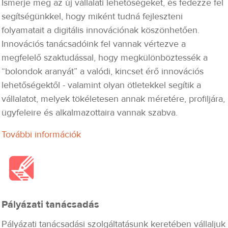
Ismerje meg az új vállalati lehetőségeket, és fedezze fel
segítségünkkel, hogy miként tudná fejleszteni
folyamatait a digitális innovációnak köszönhetően.
Innovációs tanácsadóink fel vannak vértezve a
megfelelő szaktudással, hogy megkülönböztessék a
“bolondok aranyát” a valódi, kincset érő innovációs
lehetőségektől - valamint olyan ötletekkel segítik a
vállalatot, melyek tökéletesen annak méretére, profiljára,
ügyfeleire és alkalmazottaira vannak szabva.
További információk
Pályázati tanácsadás
Pályázati tanácsadási szolgáltatásunk keretében vállaljuk