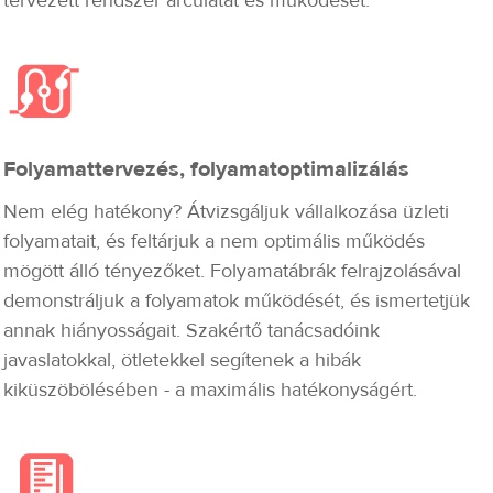
tervezett rendszer arculatát és működését.
Folyamattervezés, folyamatoptimalizálás
Nem elég hatékony? Átvizsgáljuk vállalkozása üzleti
folyamatait, és feltárjuk a nem optimális működés
mögött álló tényezőket. Folyamatábrák felrajzolásával
demonstráljuk a folyamatok működését, és ismertetjük
annak hiányosságait. Szakértő tanácsadóink
javaslatokkal, ötletekkel segítenek a hibák
kiküszöbölésében - a maximális hatékonyságért.