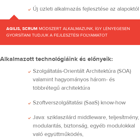
Új üzleti alkalmazás fejlesztése az alapoktól
AGILIS, SCRUM
MÓDSZERT ALKALMAZUNK, ÍGY LÉNYEGESEN
GYORSÍTANI TUDJUK A FEJLESZTÉSI FOLYAMATOT
Alkalmazott technológiáink és előnyeik:
Szolgáltatás-Orientált Architektúra (SOA)
valamint hagyományos három- és
többrétegű architektúra
Szoftverszolgáltatási (SaaS) know-how
Java: sziklaszilárd middleware, teljesítmény,
modularitás, biztonság, egyéb modulokkal
való együttműködés,