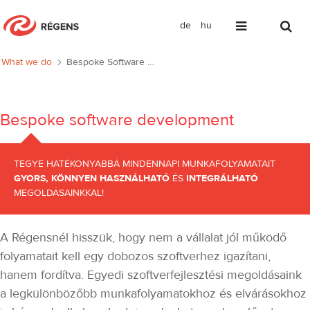
de
hu
Bespoke software development
What we do
Bespoke Software Development
Bespoke software development
TEGYE HATÉKONYABBÁ MINDENNAPI MUNKAFOLYAMATAIT
GYORS, KÖNNYEN HASZNÁLHATÓ
ÉS
INTEGRÁLHATÓ
MEGOLDÁSAINKKAL!
A Régensnél hisszük, hogy nem a vállalat jól működő
folyamatait kell egy dobozos szoftverhez igazítani,
hanem fordítva. Egyedi szoftverfejlesztési megoldásaink
a legkülönbözőbb munkafolyamatokhoz és elvárásokhoz