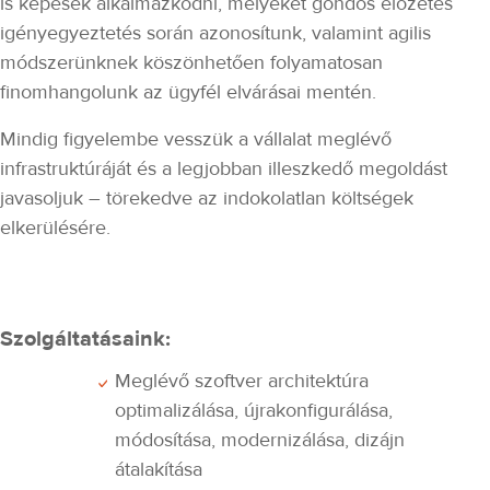
is képesek alkalmazkodni, melyeket gondos előzetes
igényegyeztetés során azonosítunk, valamint agilis
módszerünknek köszönhetően folyamatosan
finomhangolunk az ügyfél elvárásai mentén.
Mindig figyelembe vesszük a vállalat meglévő
infrastruktúráját és a legjobban illeszkedő megoldást
javasoljuk – törekedve az indokolatlan költségek
elkerülésére.
Szolgáltatásaink:
Meglévő szoftver architektúra
optimalizálása, újrakonfigurálása,
módosítása, modernizálása, dizájn
átalakítása