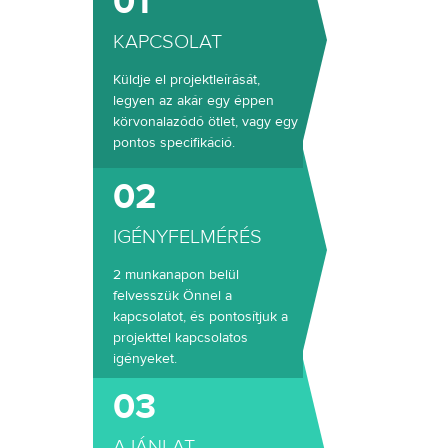
01
KAPCSOLAT
Küldje el projektleírását,
legyen az akár egy éppen
körvonalazódó ötlet, vagy egy
pontos specifikáció.
02
IGÉNYFELMÉRÉS
2 munkanapon belül
felvesszük Önnel a
kapcsolatot, és pontosítjuk a
projekttel kapcsolatos
igényeket.
03
AJÁNLAT