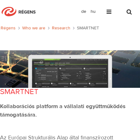
de
hu
SMARTNET
Régens
Who we are
Research
SMARTNET
SMARTNET
Kollaborációs platform a vállalati együttműködés
támogatására.
Az Európai Strukturális Alap által finanszírozott