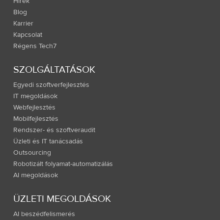
Hírek
Blog
Karrier
Kapcsolat
Régens Tech7
SZOLGÁLTATÁSOK
Egyedi szoftverfejlesztés
IT megoldások
Webfejlesztés
Mobilfejlesztés
Rendszer- és szoftveraudit
Üzleti és IT tanácsadás
Outsourcing
Robotizált folyamat-automatizálás
AI megoldások
ÜZLETI MEGOLDÁSOK
AI beszédfelismerés