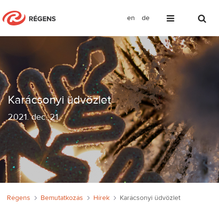
en
de
Karácsonyi üdvözlet
Karácsonyi üdvözlet
2021
.
dec. 21.
Régens
Bemutatkozás
Hírek
Karácsonyi üdvözlet