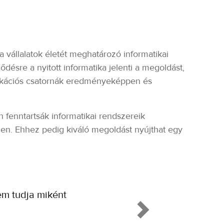
 vállalatok életét meghatározó informatikai
désre a nyitott informatika jelenti a megoldást,
nikációs csatornák eredményeképpen és
 fenntartsák informatikai rendszereik
len. Ehhez pedig kiváló megoldást nyújthat egy
A gyártási fo