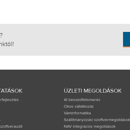
?
nktől!
TATÁSOK
ÜZLETI MEGOLDÁSOK
rfejlesztés
AI beszédfelismerés
Okos vállalkozás
Váminformatika
s
Szállítmányozási szoftvermegoldáso
zoftveraudit
NAV integrációs megoldások