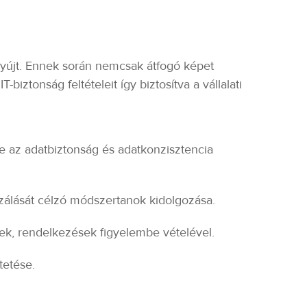
nyújt. Ennek során nemcsak átfogó képet
biztonság feltételeit így biztosítva a vállalati
se az adatbiztonság és adatkonzisztencia
izálását célzó módszertanok kidolgozása.
yek, rendelkezések figyelembe vételével.
tetése.