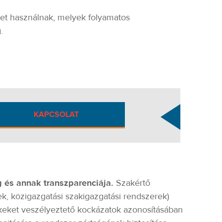
eket használnak, melyek folyamatos
.
KAPCSOLAT
g és annak transzparenciája.
Szakértő
k, közigazgatási szakigazgatási rendszerek)
tékeket veszélyeztető kockázatok azonosításában