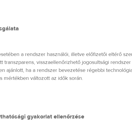
zsgálata
setében a rendszer használói, illetve előfizetői eltérő sz
tt transzparens, visszaellenőrizhető jogosultsági rendszer
sen ajánlott, ha a rendszer bevezetése régebbi technológi
ős mértékben változott az idők során.
thatósági gyakorlat ellenőrzése