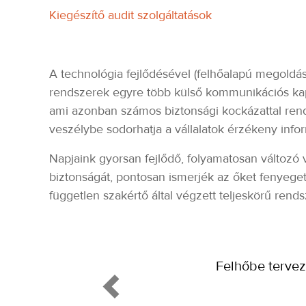
Kiegészítő audit szolgáltatások
A technológia fejlődésével (felhőalapú megoldás
rendszerek egyre több külső kommunikációs kapcs
ami azonban számos biztonsági kockázattal ren
veszélybe sodorhatja a vállalatok érzékeny infor
Napjaink gyorsan fejlődő, folyamatosan változó 
biztonságát, pontosan ismerjék az őket fenyege
független szakértő által végzett teljeskörű rends
Felhőbe tervezi költöztetni vállalata informáci
garantálhatná az adatok