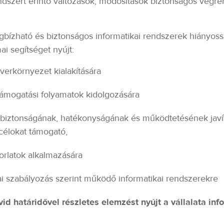
endszert érintő változások, módosítások biztonságos végreh
gbízható és biztonságos informatikai rendszerek hiányossá
i segítséget nyújt:
tverkörnyezet kialakítására
ertámogatási folyamatok kidolgozására
 biztonságának, hatékonyságának és működtetésének javítás
célokat támogató,
orlatok alkalmazására
ikai szabályozás szerint működő informatikai rendszerekre
vid határidővel részletes elemzést nyújt a vállalata in