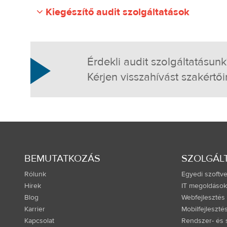
Kiegészítő audit szolgáltatások
Érdekli audit szolgáltatásunk
Kérjen visszahívást szakértői
BEMUTATKOZÁS
SZOLGÁL
Rólunk
Egyedi szoftve
Hírek
IT megoldások
Blog
Webfejlesztés
Karrier
Mobilfejleszté
Kapcsolat
Rendszer- és s