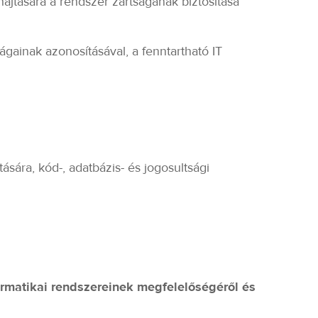
ajtására a rendszer zártságának biztosítása
gainak azonosításával, a fenntartható IT
ára, kód-, adatbázis- és jogosultsági
formatikai rendszereinek megfelelőségéről és