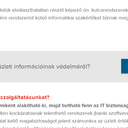
itelük elválaszthatatlan részét képező ún. kulcsrendszer
ére rendszerint külső informatikai szakértőket bíznak meg
leti információinak védelméről?
 szolgáltatásunkat?
miként alakítható ki, majd tartható fenn az IT biztonsá
ten kockázatosnak tekinthető rendszerek (banki szoftvere
alat kellő magabiztosságot jelent számunkra az üzleti ér