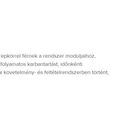
erepkörrel férnek a rendszer moduljaihoz,
 folyamatos karbantartást, időnkénti
ai követelmény- és feltételrendszerben történt,