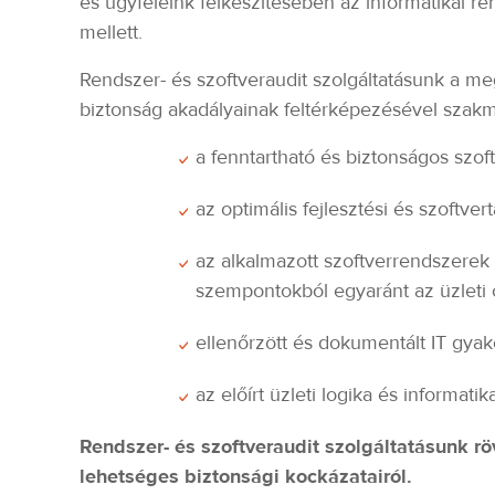
és ügyfeleink felkészítésében az informatikai r
mellett.
Rendszer- és szoftveraudit szolgáltatásunk a me
biztonság akadályainak feltérképezésével szakma
a fenntartható és biztonságos szof
az optimális fejlesztési és szoftv
az alkalmazott szoftverrendszerek
szempontokból egyaránt az üzleti 
ellenőrzött és dokumentált IT gyak
az előírt üzleti logika és informat
Rendszer- és szoftveraudit szolgáltatásunk rö
lehetséges biztonsági kockázatairól.