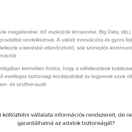
ok megjelenése, IoT eszközök térnyerése, Big Data, stb.) a
olattal rendelkeznek. A valódi innovációra és gyors fejlő
delkezik a kevésbé ellenőrizhető, sok szereplős kommu
mációit.
világában kiemelten fontos, hogy a vállalkozások tudatosan
tő esetleges biztonsági kockázatokat és tegyenek ezek el
zer- és szoftveraudit.
ós rendszereit, de nem tudja miként
 biztonságát?