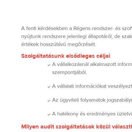
A fenti kérdésekben a Régens rendszer- és szof
nyújtunk rendszere jelenlegi állapotáról, de szakér
értékek hosszútávú megőrzését.
Szolgáltatásunk elsődleges céljai
A vállalkozásnál alkalmazott infor
szempontjából.
A vállalati információkat veszély
Az ügyviteli folyamatok jogszabál
A hatékony és eredményes üzletvit
Milyen audit szolgáltatások közül választ