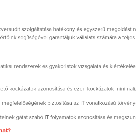
tveraudit szolgáltatása hatékony és egyszerű megoldást 
tőink segítségével garantáljuk vállalata számára a teljes IT-
matikai rendszerek és gyakorlatok vizsgálata és kiértékelé
eztető kockázatok azonosítása és ezen kockázatok minimal
yi megfelelőségének biztosítása az IT vonatkozású törvén
elnek gátat szabó IT folyamatok azonosítása és megszün
hat?