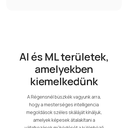
AI és ML területek,
amelyekben
kiemelkedünk
A Régensnél büszkék vagyunk arra,
hogy a mesterséges intelligencia
megoldások széles skáláját kínáljuk,
amelyek képesek átalakítani a
vállalkozások működését a különböző