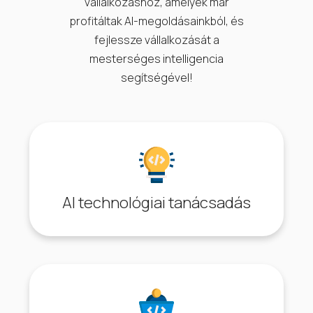
vállalkozáshoz, amelyek már
profitáltak AI-megoldásainkból, és
fejlessze vállalkozását a
mesterséges intelligencia
segítségével!
AI technológiai tanácsadás