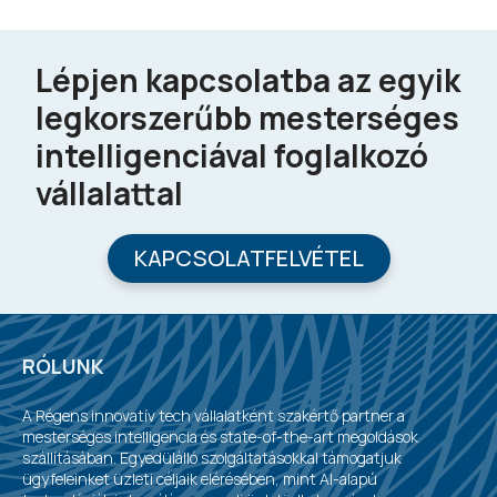
Lépjen kapcsolatba az egyik
legkorszerűbb mesterséges
intelligenciával foglalkozó
vállalattal
KAPCSOLATFELVÉTEL
RÓLUNK
A Régens innovatív tech vállalatként szakértő partner a
mesterséges intelligencia és state-of-the-art megoldások
szállításában. Egyedülálló szolgáltatásokkal támogatjuk
ügyfeleinket üzleti céljaik elérésében, mint AI-alapú