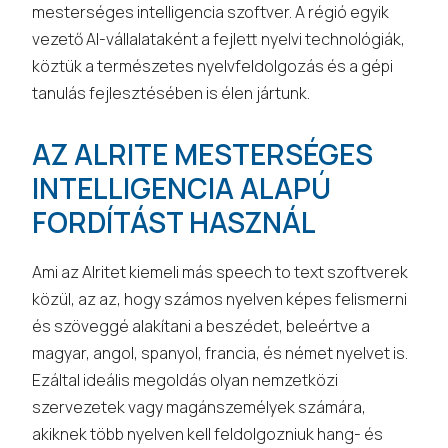
mesterséges intelligencia szoftver. A régió egyik
vezető AI-vállalataként a fejlett nyelvi technológiák,
köztük a természetes nyelvfeldolgozás és a gépi
tanulás fejlesztésében is élen jártunk.
AZ ALRITE MESTERSÉGES
INTELLIGENCIA ALAPÚ
FORDÍTÁST HASZNÁL
Ami az Alritet kiemeli más speech to text szoftverek
közül, az az, hogy számos nyelven képes felismerni
és szöveggé alakítani a beszédet, beleértve a
magyar, angol, spanyol, francia, és német nyelvet is.
Ezáltal ideális megoldás olyan nemzetközi
szervezetek vagy magánszemélyek számára,
akiknek több nyelven kell feldolgozniuk hang- és