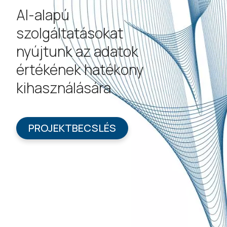
AI-alapú
szolgáltatásokat
nyújtunk az adatok
értékének hatékony
kihasználására
PROJEKTBECSLÉS