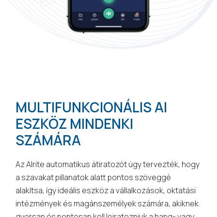
MULTIFUNKCIONÁLIS AI
ESZKÖZ MINDENKI
SZÁMÁRA
Az Alrite automatikus átiratozót úgy tervezték, hogy
a szavakat pillanatok alatt pontos szöveggé
alakítsa, így ideális eszköz a vállalkozások, oktatási
intézmények és magánszemélyek számára, akiknek
gyorsan és pontosan kell leiratozniuk a hang- vagy