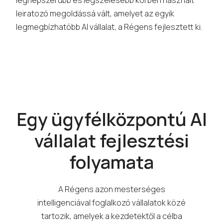
legnépszerűbb és legszélesebb körben használt
leiratozó megoldássá vált, amelyet az egyik
legmegbízhatóbb AI vállalat, a Régens fejlesztett ki.
Egy ügyfélközpontú AI
vállalat fejlesztési
folyamata
A Régens azon mesterséges
intelligenciával foglalkozó vállalatok közé
tartozik, amelyek a kezdetektől a célba