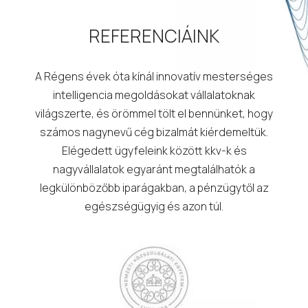
REFERENCIÁINK
A Régens évek óta kínál innovatív mesterséges
intelligencia megoldásokat vállalatoknak
világszerte, és örömmel tölt el bennünket, hogy
számos nagynevű cég bizalmát kiérdemeltük.
Elégedett ügyfeleink között kkv-k és
nagyvállalatok egyaránt megtalálhatók a
legkülönbözőbb iparágakban, a pénzügytől az
egészségügyig és azon túl.