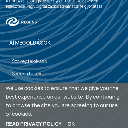
technológiák integrálása, egyedi üzleti alkalmazások
fejlesztése, vagy digitalizációs folyamatok felgyorsítása.
AI MEGOLDÁSOK
Szövegfelolvasó
Speech to text
Beszélő azonosítás
We use cookies to ensure that we give you the
best experience on our website. By continuing
Érzelmek felismerése
to browse the site you are agreeing to our use
Képfelismerés
of cookies.
READ PRIVACY POLICY
OK
Objektum felismerés