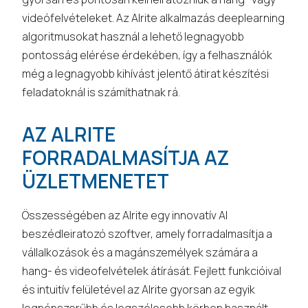
videófelvételeket. Az Alrite alkalmazás deeplearning
algoritmusokat használ a lehető legnagyobb
pontosság elérése érdekében, így a felhasználók
még a legnagyobb kihívást jelentő átirat készítési
feladatoknál is számíthatnak rá.
AZ ALRITE
FORRADALMASÍTJA AZ
ÜZLETMENETET
Összességében az Alrite egy innovatív AI
beszédleiratozó szoftver, amely forradalmasítja a
vállalkozások és a magánszemélyek számára a
hang- és videofelvételek átírását. Fejlett funkcióival
és intuitív felületével az Alrite gyorsan az egyik