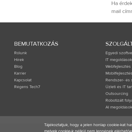
Ha érdek
mail címr
BEMUTATKOZÁS
SZOLGÁL
Rólunk
Egyedi szoftve
Hírek
IT megoldások
Blog
Webfejlesztés
Karrier
Mobilfejleszté
Kapcsolat
Rendszer- és s
Régens Tech7
Üzleti és IT t
Outsourcing
Robotizált fol
AI megoldáso
Tájékoztatjuk, hogy a jelen honlap cookie-kat ha
melyek cookie-k nélkül nem lennének elérhetőek