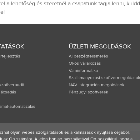
el a lehetőség és szeretnél a csapatunk tagja lenni, küldd
e!
TATÁSOK
ÜZLETI MEGOLDÁSOK
rfejlesztés
AI beszédfelismerés
Okos vállalkozás
Váminformatika
s
Szállítmányozási szoftvermegoldáso
zoftveraudit
NAV integrációs megoldások
anácsadás
Pénzügyi szoftverek
yamat-automatizálás
k
sznál olyan webes szolgáltatások és alkalmazások nyújtása céljából,
 az Ön számára. A jelen honlap használatával Ön hozzájárul, hogy a