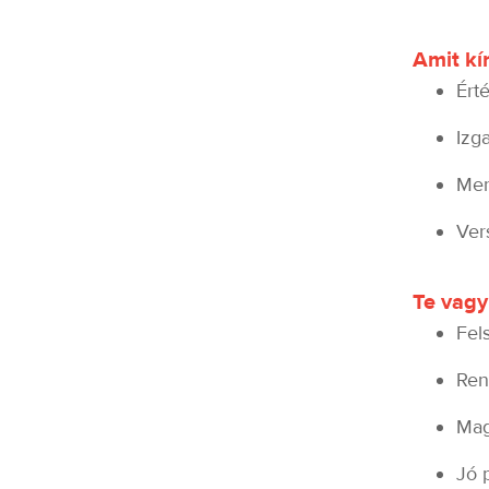
Amit kí
Ért
Izg
Men
Ver
Te vagy
Fel
Ren
Mag
Jó 