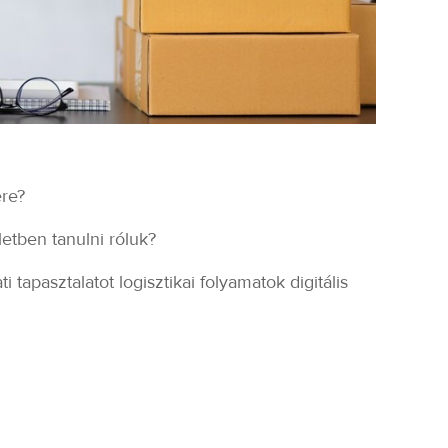
ere?
letben tanulni róluk?
tapasztalatot logisztikai folyamatok digitális