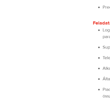
Pre
Feladat
Log
par
Sup
Tel
Alk
Ált
Pia
öss