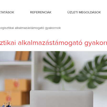
LTATÁSOK
REFERENCIÁK
ÜZLETI MEGOLDÁSOK
ornok
Logisztikai alkalmazástámogató gyakornok
sztikai alkalmazástámogató gyako