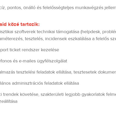
cíz, pontos, önálló és felelősségteljes munkavégzés jell
aid közé tartozik:
isztikai szoftverek technikai támogatása (helpdesk, prob
améterezés, tesztelés, incidensek eszkalálása a felelős s
port ticket rendszer kezelése
efonos és e-mailes ügyfélszolgálat
almazás tesztelési feladatok ellátása, tesztesetek dokume
alános adminisztrációs feladatok ellátása
ci trendek követése, szakterületi legjobb gyakorlatok fel
zeállítása