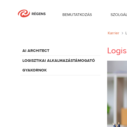
BEMUTATKOZÁS
SZOLGÁ
Logisztikai alkalmazástámogató gyak
Karrier
Logi
AI ARCHITECT
LOGISZTIKAI ALKALMAZÁSTÁMOGATÓ
GYAKORNOK