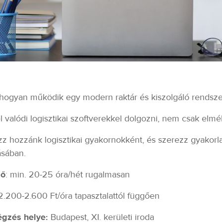
 hogyan működik egy modern raktár és kiszolgáló rendsz
l valódi logisztikai szoftverekkel dolgozni, nem csak elmé
z hozzánk logisztikai gyakornokként, és szerezz gyakorlati 
ásában.
dő
: min. 20-25 óra/hét rugalmasan
 2.200-2.600 Ft/óra tapasztalattól függően
gzés helye:
Budapest, XI. kerületi iroda