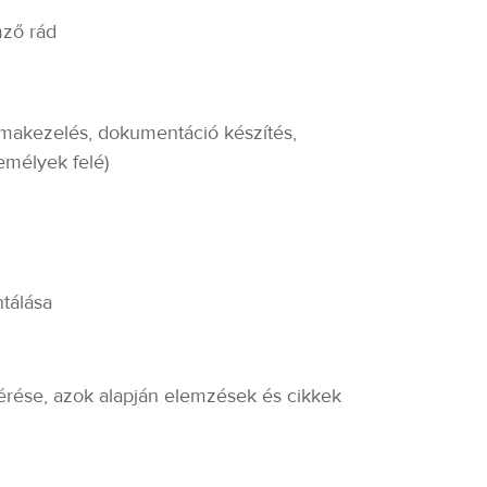
emző rád
lémakezelés, dokumentáció készítés,
zemélyek felé)
ntálása
mérése, azok alapján elemzések és cikkek