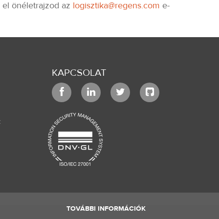
 el önéletrajzod az
logisztika@regens.com
e-
KAPCSOLAT
k
TOVÁBBI INFORMÁCIÓK