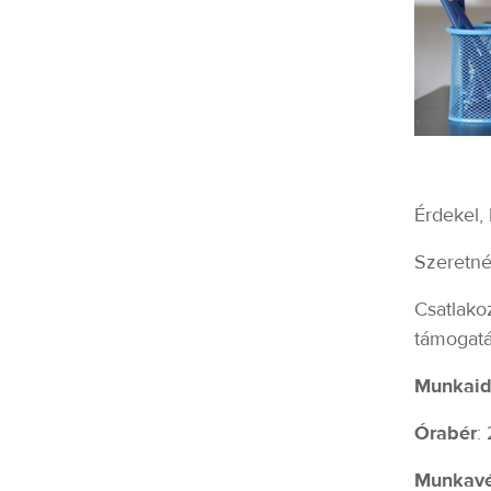
Érdekel,
Szeretné
Csatlakoz
támogat
Munkai
Órabér
:
Munkavé