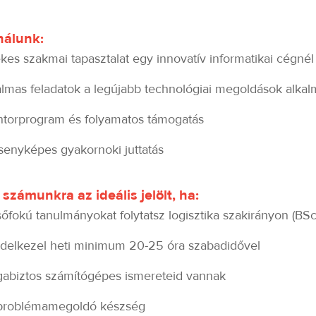
nálunk:
ékes szakmai tapasztalat egy innovatív informatikai cégné
almas feladatok a legújabb technológiai megoldások alka
torprogram és folyamatos támogatás
senyképes gyakornoki juttatás
 számunkra az ideális jelölt, ha:
sőfokú tanulmányokat folytatsz logisztika szakirányon (BSc
delkezel heti minimum 20-25 óra szabadidővel
abiztos számítógépes ismereteid vannak
problémamegoldó készség