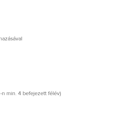
l
lmazásával
-n min. 4 befejezett félév)