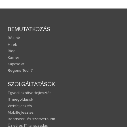
BEMUTATKOZÁS
Rólunk
Hírek
Blog
Karrier
Kapcsolat
Régens Tech7
SZOLGÁLTATÁSOK
Egyedi szoftverfejlesztés
IT megoldások
Webfejlesztés
Mobilfejlesztés
Rendszer- és szoftveraudit
Üzleti és IT tanácsadás