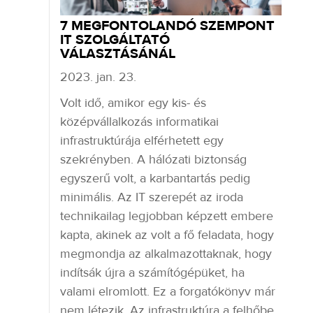
7 MEGFONTOLANDÓ SZEMPONT
IT SZOLGÁLTATÓ
VÁLASZTÁSÁNÁL
2023. jan. 23.
Volt idő, amikor egy kis- és
középvállalkozás informatikai
infrastruktúrája elférhetett egy
szekrényben. A hálózati biztonság
egyszerű volt, a karbantartás pedig
minimális. Az IT szerepét az iroda
technikailag legjobban képzett embere
kapta, akinek az volt a fő feladata, hogy
megmondja az alkalmazottaknak, hogy
indítsák újra a számítógépüket, ha
valami elromlott. Ez a forgatókönyv már
nem létezik. Az infrastruktúra a felhőbe