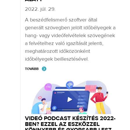
2022. júl. 29.
A beszédfelismerő szoftver által
generált szövegben jelölt időbélyegek a
hang- vagy videófelvételek szövegének
a felvételhez való igazítását jelenti,
meghatározott időközönként
időbélyegek beillesztésével.
TOVÁBB
VIDEÓ PODCAST KÉSZÍTÉS 2022-
BEN? EZZEL AZ ESZKÖZZEL
KÖNNYEBB ÉS GYORSABB LESZ