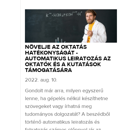
NÖVELJE AZ OKTATÁS
HATÉKONYSÁGÁT -
AUTOMATIKUS LEIRATOZÁS AZ
OKTATÓK ÉS A KUTATÁSOK
TÁMOGATÁSÁRA
2022. aug. 10.
Gondolt már arra, milyen egyszerű
lenne, ha gépelés nélkül készíthetne
szövegeket vagy írhatná meg
tudományos dolgozatát? A beszédből
történő automatikus leiratozás és
feliratozás számos előnnyel jár az