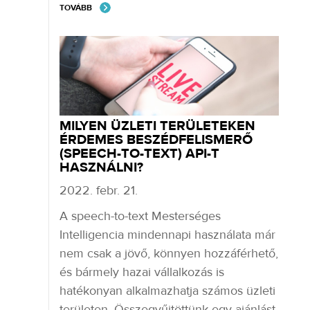
TOVÁBB
MILYEN ÜZLETI TERÜLETEKEN
ÉRDEMES BESZÉDFELISMERŐ
(SPEECH-TO-TEXT) API-T
HASZNÁLNI?
2022. febr. 21.
A speech-to-text Mesterséges
Intelligencia mindennapi használata már
nem csak a jövő, könnyen hozzáférhető,
és bármely hazai vállalkozás is
hatékonyan alkalmazhatja számos üzleti
területen. Összegyűjtöttünk egy ajánlást,