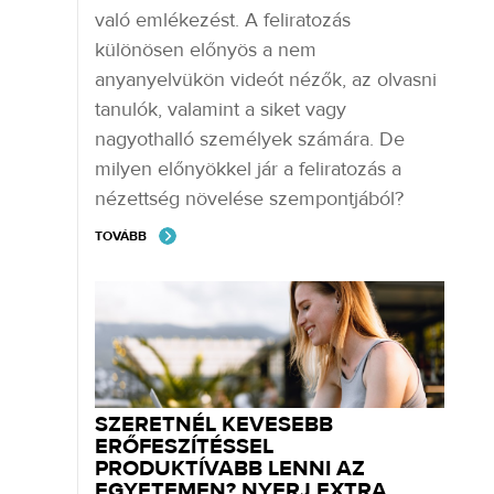
való emlékezést. A feliratozás
különösen előnyös a nem
anyanyelvükön videót nézők, az olvasni
tanulók, valamint a siket vagy
nagyothalló személyek számára. De
milyen előnyökkel jár a feliratozás a
nézettség növelése szempontjából?
TOVÁBB
SZERETNÉL KEVESEBB
ERŐFESZÍTÉSSEL
PRODUKTÍVABB LENNI AZ
EGYETEMEN? NYERJ EXTRA