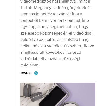
videómegosztók használatával, mint a
TikTok. Megannyi videón görgetnek át:
manapság nehéz igazán kitűnni a
tömegből bármilyen tartalommal. Íme
egy tipp, amely segíthet abban, hogy
szélesebb közönséget érj el videóiddal,
beleértve azokat is, akik inkább hang
nélkül nézik a videókat útközben, illetve
a hallássérült követőket: Terjeszd
videóidat feliratozva a közösségi
médiában!
TOVÁBB