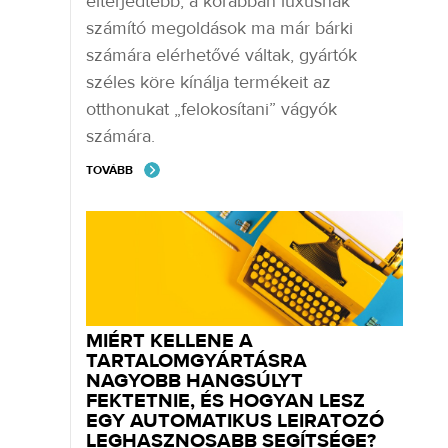
elterjedtebb, a korábban luxusnak
számító megoldások ma már bárki
számára elérhetővé váltak, gyártók
széles köre kínálja termékeit az
otthonukat „felokosítani” vágyók
számára.
TOVÁBB
MIÉRT KELLENE A
TARTALOMGYÁRTÁSRA
NAGYOBB HANGSÚLYT
FEKTETNIE, ÉS HOGYAN LESZ
EGY AUTOMATIKUS LEIRATOZÓ
LEGHASZNOSABB SEGÍTSÉGE?