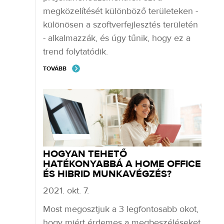
megközelítését különböző területeken -
különösen a szoftverfejlesztés területén
- alkalmazzák, és úgy tűnik, hogy ez a
trend folytatódik.
TOVÁBB
HOGYAN TEHETŐ
HATÉKONYABBÁ A HOME OFFICE
ÉS HIBRID MUNKAVÉGZÉS?
2021. okt. 7.
Most megosztjuk a 3 legfontosabb okot,
hogy miért érdemes a megbeszéléseket