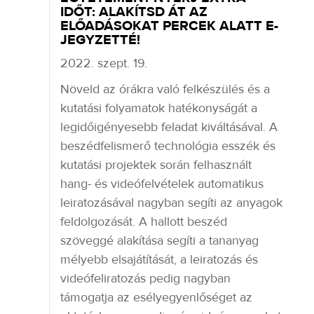
IDŐT: ALAKÍTSD ÁT AZ
ELŐADÁSOKAT PERCEK ALATT E-
JEGYZETTÉ!
2022. szept. 19.
Növeld az órákra való felkészülés és a
kutatási folyamatok hatékonyságát a
legidőigényesebb feladat kiváltásával. A
beszédfelismerő technológia esszék és
kutatási projektek során felhasznált
hang- és videófelvételek automatikus
leiratozásával nagyban segíti az anyagok
feldolgozását. A hallott beszéd
szöveggé alakítása segíti a tananyag
mélyebb elsajátítását, a leiratozás és
videófeliratozás pedig nagyban
támogatja az esélyegyenlőséget az