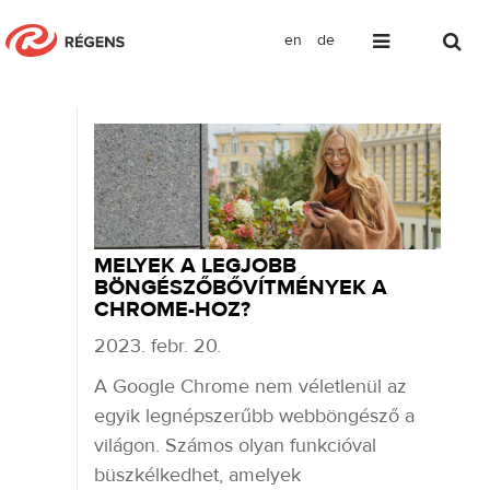
en
de
Blog
MELYEK A LEGJOBB
BÖNGÉSZŐBŐVÍTMÉNYEK A
CHROME-HOZ?
2023. febr. 20.
A Google Chrome nem véletlenül az
egyik legnépszerűbb webböngésző a
világon. Számos olyan funkcióval
büszkélkedhet, amelyek