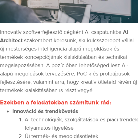
Innovatív szoftverfejlesztő cégként AI csapatunkba
AI
Architect
szakembert keresünk, aki kulcsszerepet vállal
új mesterséges intelligencia alapú megoldások és
termékek koncepciójának kialakításában és technikai
megalapozásában. A pozícióban lehetőséged lesz AI-
alapú megoldások tervezésére, PoC-k és prototípusok
fejlesztésére, valamint arra, hogy kreatív ötleteid révén új
termékek kialakításában is részt vegyél.
Ezekben a feladatokban számítunk rád:
Innováció és trendkövetés
AI technológiák, szolgáltatások és piaci trendek
folyamatos figyelése
Új termék- és megoldásötletek