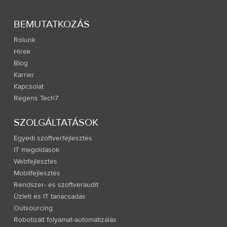
BEMUTATKOZÁS
Rólunk
Hírek
Blog
Karrier
Kapcsolat
Régens Tech7
SZOLGÁLTATÁSOK
Egyedi szoftverfejlesztés
IT megoldások
Webfejlesztés
Mobilfejlesztés
Rendszer- és szoftveraudit
Üzleti és IT tanácsadás
Outsourcing
Robotizált folyamat-automatizálás