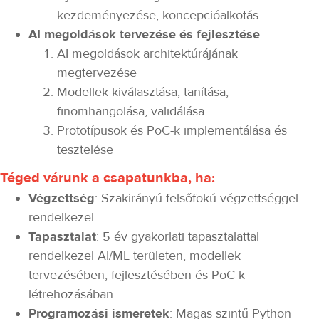
kezdeményezése, koncepcióalkotás
AI megoldások tervezése és fejlesztése
AI megoldások architektúrájának
megtervezése
Modellek kiválasztása, tanítása,
finomhangolása, validálása
Prototípusok és PoC-k implementálása és
tesztelése
Téged várunk a csapatunkba, ha:
Végzettség
: Szakirányú felsőfokú végzettséggel
rendelkezel.
Tapasztalat
: 5 év gyakorlati tapasztalattal
rendelkezel AI/ML területen, modellek
tervezésében, fejlesztésében és PoC-k
létrehozásában.
Programozási ismeretek
: Magas szintű Python