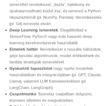
ismerettel rendelkezel, „tiszta”, hatékony és
újrahasznosítható kódot írsz, és ismered a Python
ökoszisztémát (pl. NumPy, Pandas). Verziókezelés
(pl. Git) ismerete elvárt.
Deep Learning ismeretek
: Elsajátítottad a
TensorFlow, PyTorch vagy más hasonló deep
learning keretrendszerek használatát.
Elméleti háttér
: Rendelkezel a neurális hálózatok,
gépi tanulási algoritmusok, model értékelések és
tanítási stratégiák ismeretével.
Gyakorlati
tapasztalat
nagy nyelvi modellek
használatában és integrációjában (pl. GPT, Claude,
Llama), valamint LLM frameworkökben (pl.
LangChain, LangGraph).
Csapatmunka
: Szeretsz csapatban dolgozni,
közösen ötletelni és megvalósítani.