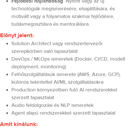
Fejlődési
hajlandóság
: Nyitott vagy az új
technológiák megismerésére, elsajátítására, és
motivált vagy a folyamatos szakmai fejlődésre,
tudásmegosztásra és mentorálásra.
Előnyt jelent:
Solution Architect vagy rendszertervezői
szerepkörben való tapasztalat
DevOps / MLOps ismeretek (Docker, CI/CD, modell
deployment, monitoring)
Felhőszolgáltatások ismerete (AWS, Azure, GCP),
különös tekintettel AI/ML szolgáltatásokra
Production környezetben futó AI rendszerekkel
szerzett tapasztalat
Audio feldolgozási és NLP ismeretek
Agent alapú rendszerekkel szerzett tapasztalat
Amit kínálunk: