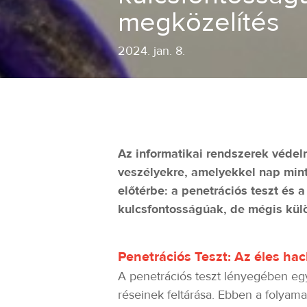
megközelítés
2024
.
jan. 8.
Az informatikai rendszerek védelm
veszélyekre, amelyekkel nap mint
előtérbe: a penetrációs teszt és
kulcsfontosságúak, de mégis kül
Penetrációs Teszt: Az éles ha
A penetrációs teszt lényegében egy
réseinek feltárása. Ebben a folyam