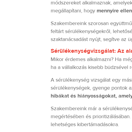
módszereket alkalmaznak, amelyek e
megállapítani, hogy
mennyire elle
Szakembereink szorosan együttműkö
feltárt sérülékenységekről, lehetős
szaktanácsadást nyújt, segítve az ü
Sérülékenységvizsgálat: Az a
Mikor érdemes alkalmazni? Ha még 
ha a vállalkozás kisebb büdzsével re
A sérülékenység vizsgálat egy mási
sérülékenységek, gyenge pontok azo
hibákat és hiányosságokat, amely
Szakembereink már a sérülékenység 
megértésében és prioritizálásában.
lehetséges kibertámadásokra.