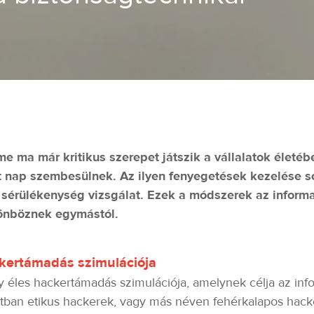
e ma már kritikus szerepet játszik a vállalatok életébe
 nap szembesülnek. Az ilyen fenyegetések kezelése so
 a sérülékenység vizsgálat. Ezek a módszerek az inform
önböznek egymástól.
ckertámadás szimulációja
 éles hackertámadás szimulációja, amelynek célja az info
atban etikus hackerek, vagy más néven fehérkalapos hack