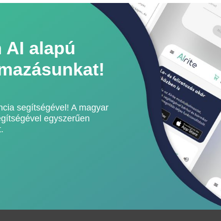
 AI alapú
lmazásunkat!
ncia segítségével! A magyar
segítségével egyszerűen
.