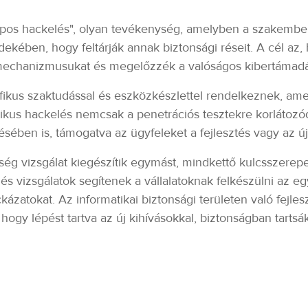
lapos hackelés", olyan tevékenység, amelyben a szakemb
ekében, hogy feltárják annak biztonsági réseit. A cél az,
 mechanizmusukat és megelőzzék a valóságos kibertámadá
fikus szaktudással és eszközkészlettel rendelkeznek, ame
tikus hackelés nemcsak a penetrációs tesztekre korlátozó
ésében is, támogatva az ügyfeleket a fejlesztés vagy az új
ég vizsgálat kiegészítik egymást, mindkettő kulcsszerepet
s vizsgálatok segítenek a vállalatoknak felkészülni az 
ázatokat. Az informatikai biztonsági területen való fejle
 hogy lépést tartva az új kihívásokkal, biztonságban tartsá