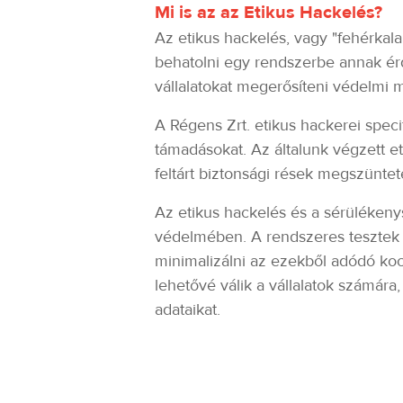
Mi is az az Etikus Hackelés?
Az etikus hackelés, vagy "fehérka
behatolni egy rendszerbe annak érd
vállalatokat megerősíteni védelmi
A Régens Zrt. etikus hackerei speci
támadásokat. Az általunk végzett e
feltárt biztonsági rések megszüntet
Az etikus hackelés és a sérülékenys
védelmében. A rendszeres tesztek é
minimalizálni az ezekből adódó kock
lehetővé válik a vállalatok számára,
adataikat.