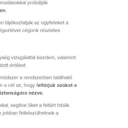
ámadásokkal próbálják
en.
 tájékoztatják az ügyfeleket a
végeztével cégünk részletes
ég vizsgálattal kezdeni, valamint
dott értéket.
 módszer a rendszerben található
 a cél az, hogy f
eltárjuk azokat a
iztonságára nézve.
l, segítve őket a feltárt hibák
k jobban felkészülhetnek a