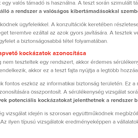
gy valós támadó is használna. A teszt során szimulált t
nálló a rendszer a valóságos kibertámadásokkal szemb
dnek ügyfeleikkel. A konzultációk keretében részletesen
éget teremtve ezáltal az azok gyors javítására. A tesztek 
gyfelet a biztonságosabbá tétel folyamatában.
lapvető kockázatok azonosítása
nem teszteltek egy rendszert, akkor érdemes sérülékenys
ndelkezik, akkor ez a teszt fajta nyújtja a legtöbb hozzáa
k fontos eszköz az informatikai biztonság területén. Ez a
nosítására összpontosít. A sérülékenység vizsgálat során
ek potenciális kockázatokat jelenthetnek a rendszer b
vizsgálat idején is szorosan együttműködnek megbízóikka
 Az ilyen típusú vizsgálatok eredményeképpen a vállalato