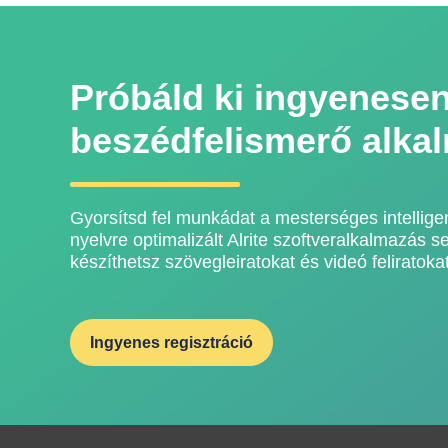
Próbáld ki ingyenesen
beszédfelismerő alka
Gyorsítsd fel munkádat a mesterséges intellige
nyelvre optimalizált Alrite szoftveralkalmazás 
készíthetsz szövegleiratokat és videó feliratokat
Ingyenes regisztráció