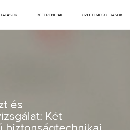
LTATÁSOK
REFERENCIÁK
ÜZLETI MEGOLDÁSOK
sgálat: Két kulcsfontosságú biztonság
zt és
zsgálat: Két
ú biztonságtechnikai