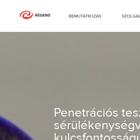
BEMUTATKOZÁS
SZOLGÁ
Penetrációs teszt és sérülékenységviz
Penetrációs tes
sérülékenységvi
kulcsfontosság