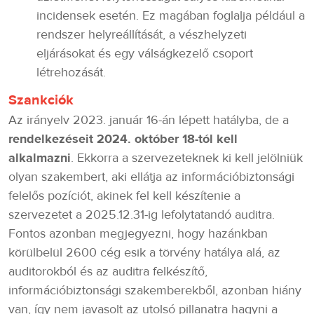
incidensek esetén. Ez magában foglalja például a
rendszer helyreállítását, a vészhelyzeti
eljárásokat és egy válságkezelő csoport
létrehozását.
Szankciók
Az irányelv 2023. január 16-án lépett hatályba, de a
rendelkezéseit 2024. október 18-tól kell
alkalmazni
. Ekkorra a szervezeteknek ki kell jelölniük
olyan szakembert, aki ellátja az információbiztonsági
felelős pozíciót, akinek fel kell készítenie a
szervezetet a 2025.12.31-ig lefolytatandó auditra.
Fontos azonban megjegyezni, hogy hazánkban
körülbelül 2600 cég esik a törvény hatálya alá, az
auditorokból és az auditra felkészítő,
információbiztonsági szakemberekből, azonban hiány
van, így nem javasolt az utolsó pillanatra hagyni a