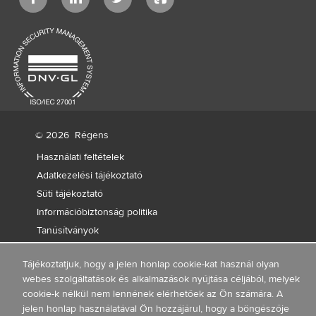
© 2026
Régens
Használati feltételek
Adatkezelési tájékoztató
Süti tájékoztató
Információbiztonság politika
Tanúsítványok
Tájékoztatjuk, hogy a jelen honlap cookie-kat használ olyan
webes szolgáltatások és alkalmazások nyújtása céljából, melyek
cookie-k nélkül nem lennének elérhetőek az Ön számára. A
jelen honlap használatával Ön hozzájárul, hogy a böngészője