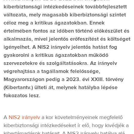
kiberbiztonsági intézkedéseinek továbbfejlesztett
változata, mely magasabb kiberbiztonsági szintet
céloz meg a kritikus ágazatokban. Ennek
értelmében fontos az időben történő előkészület és
alkalmazás, mivel jelentős erőfeszítést és költséget
igényelhet. A NIS2 irányelv jelentős hatást fog
gyakorolni a kritikus ágazatokban működő
szervezetekre és szolgáltatásokra. Az irányelv
végrehajtása a tagállamok felelőssége,
Magyarországon pedig a 2023. évi XXIII. törvény
(Kibertantv.) ülteti át, melynek hatályba lépése
fokozatos lesz.
A
NIS2 irányelv
a kor követelményeinek megfelelő
kiberbiztonsági intézkedéseket ír elő, hogy kivédjék a
kibertámadások hatásait. A NIS2 irányelv hatálya alá