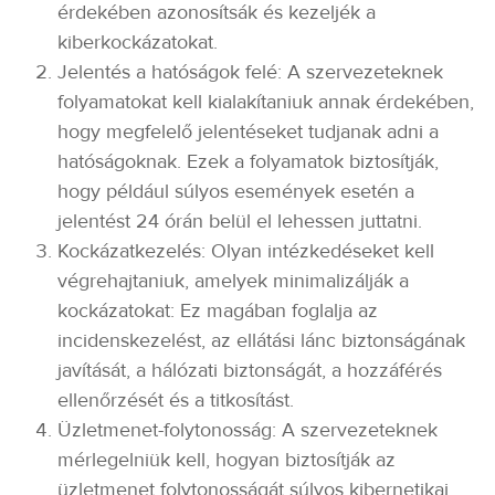
érdekében azonosítsák és kezeljék a
kiberkockázatokat.
Jelentés a hatóságok felé: A szervezeteknek
folyamatokat kell kialakítaniuk annak érdekében,
hogy megfelelő jelentéseket tudjanak adni a
hatóságoknak. Ezek a folyamatok biztosítják,
hogy például súlyos események esetén a
jelentést 24 órán belül el lehessen juttatni.
Kockázatkezelés: Olyan intézkedéseket kell
végrehajtaniuk, amelyek minimalizálják a
kockázatokat: Ez magában foglalja az
incidenskezelést, az ellátási lánc biztonságának
javítását, a hálózati biztonságát, a hozzáférés
ellenőrzését és a titkosítást.
Üzletmenet-folytonosság: A szervezeteknek
mérlegelniük kell, hogyan biztosítják az
üzletmenet folytonosságát súlyos kibernetikai