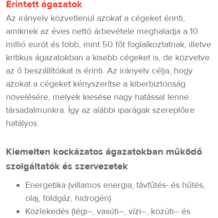
Érintett ágazatok
Az irányelv közvetlenül azokat a cégeket érinti,
amiknek az éves nettó árbevétele meghaladja a 10
millió eurót és több, mint 50 főt foglalkoztatnak, illetve
kritikus ágazatokban a kisebb cégeket is, de közvetve
az ő beszállítóikat is érinti. Az irányelv célja, hogy
azokat a cégeket kényszerítse a kiberbiztonság
növelésére, melyek kiesése nagy hatással lenne
társadalmunkra. Így az alábbi iparágak szereplőire
hatályos:
Kiemelten kockázatos ágazatokban működő
szolgáltatók és szervezetek
Energetika (villamos energia, távfűtés- és hűtés,
olaj, földgáz, hidrogén)
Közlekedés (légi–, vasúti–, vízi–, közúti– és