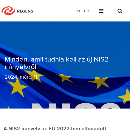
en
de
Minden, amit tudnia kell az új NIS2 ir
Minden, amit tudnia kell az új NIS2
irányelvről
2024
.
márc. 11.
A NIS2 irányelv az EU 2022-ben elfogadott