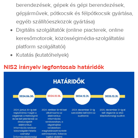
berendezések, gépek és gépi berendezések,
gépjárművek, pótkocsik és félpótkocsik gyártása,
egyéb szállítóeszközök gyártása)
Digitális szolgáltatók (online piacterek, online
keresőmotorok, közösségimédia-szolgáltatási
platform szolgáltatói)
Kutatás (kutatóhelyek)
NIS2 irányelv legfontosab határidők