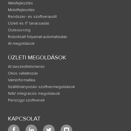
Webfejlesztés
Mobilfejlesztés
Rendszer- és szoftveraudit
Üzleti és IT tanácsadás
Outsourcing
Robotizált folyamat-automatizálás
AI megoldások
ÜZLETI MEGOLDÁSOK
AI beszédfelismerés
Okos vállalkozás
Váminformatika
Szállítmányozási szoftvermegoldások
NAV integrációs megoldások
Pénzügyi szoftverek
KAPCSOLAT