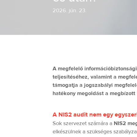
2026
.
jún. 23.
A megfelelő információbiztonsági
teljesítéséhez, valamint a megfe
támogatja a jogszabályi megfelel
hatékony megoldást a megbízott I
A NIS2 audit nem egy egyszeri
Sok szervezet számára a
NIS2 meg
elkészülnek a szükséges szabályza