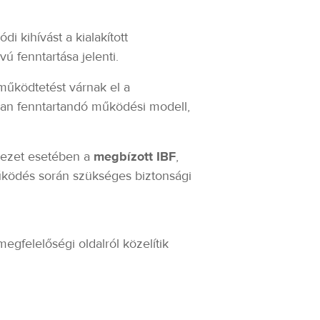
i kihívást a kialakított
ú fenntartása jelenti.
működtetést várnak el a
san fenntartandó működési modell,
rvezet esetében a
megbízott IBF
,
működés során szükséges biztonsági
egfelelőségi oldalról közelítik