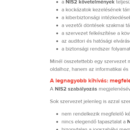
a
NIS2 követelmények
teljes
a kockázatok kezelésének tá
a kiberbiztonsági intézkedése
a vezetői döntések szakmai t
a szervezet felkészítése a kö
az auditori és hatósági elvárá
a biztonsági rendszer folyamat
Minél összetettebb egy szervezet 
oldalhoz, hanem az informatikai és 
A legnagyobb kihívás: megfelel
A
NIS2 szabályozás
megjelenéséve
Sok szervezet jelenleg is azzal sz
nem rendelkezik megfelelő k
nincs elegendő tapasztalat a
N
bizonytalan a jogszabályi megf