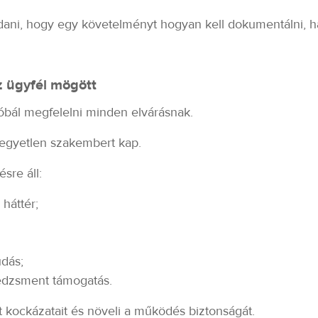
ni, hogy egy követelményt hogyan kell dokumentálni, ha
az ügyfél mögött
bál megfelelni minden elvárásnak.
egyetlen szakembert kap.
sre áll:
 háttér;
udás;
edzsment támogatás.
t kockázatait és növeli a működés biztonságát.