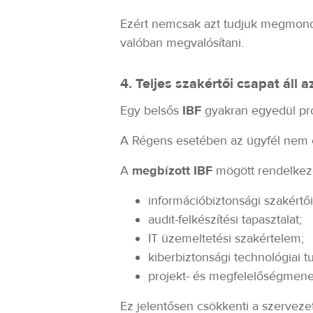
Ezért nemcsak azt tudjuk megmonda
valóban megvalósítani.
4. Teljes szakértői csapat áll 
Egy belsős
IBF
gyakran egyedül pró
A Régens esetében az ügyfél nem 
A
megbízott IBF
mögött rendelkezé
információbiztonsági szakértői
audit-felkészítési tapasztalat;
IT üzemeltetési szakértelem;
kiberbiztonsági technológiai t
projekt- és megfelelőségmen
Ez jelentősen csökkenti a szerveze