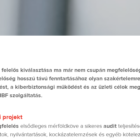
 felelős kiválasztása ma már nem csupán megfelelőség
lelőség hosszú távú fenntartásához olyan szakértelemr
ést, a kiberbiztonsági működést és az üzleti célok meg
BF szolgáltatás.
 projekt
felelés
elsődleges mérföldköve a sikeres
audit
teljesíté
tok, nyilvántartások, kockázatelemzések és egyéb köte