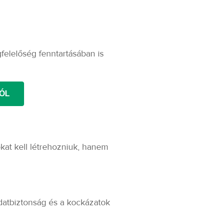
elelőség fenntartásában is
ÓL
t kell létrehozniuk, hanem
datbiztonság és a kockázatok