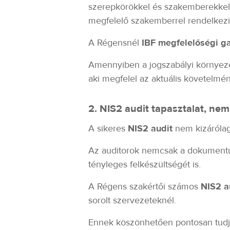
szerepkörökkel és szakemberekkel
megfelelő szakemberrel rendelkezi
A Régensnél
IBF megfelelőségi ga
Amennyiben a jogszabályi környezet 
aki megfelel az aktuális követelm
2. NIS2 audit tapasztalat, nem
A sikeres
NIS2 audit
nem kizárólag
Az auditorok nemcsak a dokumentum
tényleges felkészültségét is.
A Régens szakértői számos
NIS2 a
sorolt szervezeteknél.
Ennek köszönhetően pontosan tudju