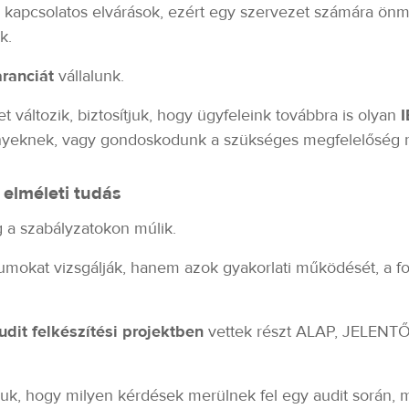
 kapcsolatos elvárások, ezért egy szervezet számára ö
k.
ranciát
vállalunk.
változik, biztosítjuk, hogy ügyfeleink továbbra is olyan
I
ényeknek, vagy gondoskodunk a szükséges megfelelőség 
 elméleti tudás
 a szabályzatokon múlik.
okat vizsgálják, hanem azok gyakorlati működését, a fo
udit felkészítési projektben
vettek részt ALAP, JELENTŐ
k, hogy milyen kérdések merülnek fel egy audit során, 