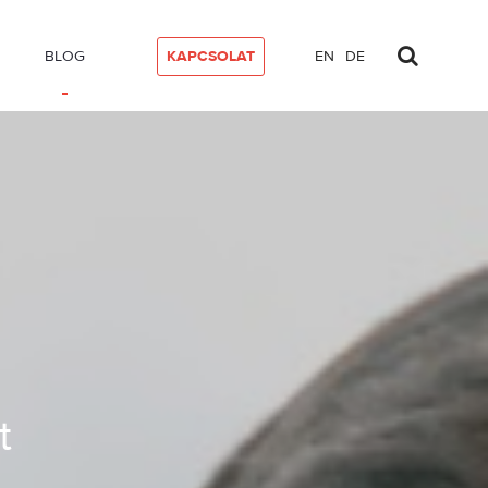
BLOG
KAPCSOLAT
EN
DE
 és után?
t