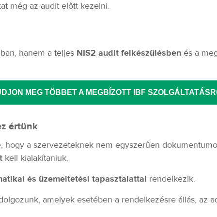
t még az audit előtt kezelni.
ában, hanem a teljes
NIS2 audit felkészülésben
és a megf
UDJON MEG TÖBBET A MEGBÍZOTT IBF SZOLGÁLTATÁSR
z értünk
e, hogy a szervezeteknek nem egyszerűen dokumentumoka
t
kell kialakítaniuk.
atikai és üzemeltetési tapasztalattal
rendelkezik.
dolgozunk, amelyek esetében a rendelkezésre állás, az a