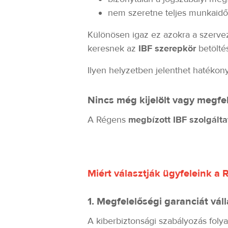
nem szeretne teljes munkaidős
Különösen igaz ez azokra a szerv
keresnek az
IBF szerepkör
betölté
Ilyen helyzetben jelenthet hatékony
Nincs még kijelölt vagy megfe
A Régens
megbízott IBF szolgálta
Miért választják ügyfeleink a 
1. Megfelelőségi garanciát vál
A kiberbiztonsági szabályozás foly