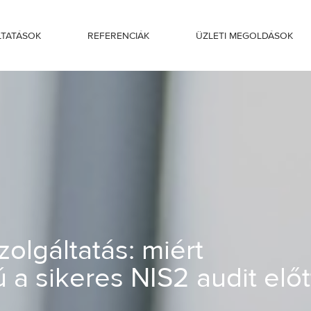
LTATÁSOK
REFERENCIÁK
ÜZLETI MEGOLDÁSOK
sfontosságú a sikeres NIS2 audit előtt
olgáltatás: miért
 a sikeres NIS2 audit előt