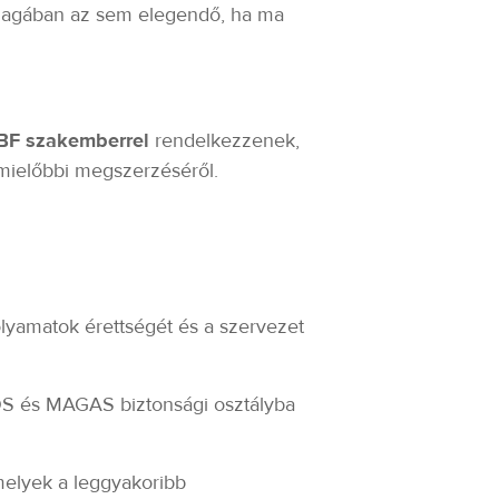
nmagában az sem elegendő, ha ma
BF szakemberrel
rendelkezzenek,
mielőbbi megszerzéséről.
lyamatok érettségét és a szervezet
S és MAGAS biztonsági osztályba
melyek a leggyakoribb