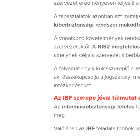
szervezet eredményesen teljesíti 
A tapasztalatok azonban azt mutatjá
kiberbiztonsági rendszer működt
A vonatkozó követelmények rendszer
szervezetektől. A
NIS2 megfelelő
amelynek célja a szervezet kiberbi
A folyamat egyik kulcsszereplője a
aki összekapcsolja a jogszabályi m
intézkedéseket.
Az IBF szerepe jóval túlmutat
Az
információbiztonsági felelős
fe
meg.
Valójában az
IBF
feladata többek kö