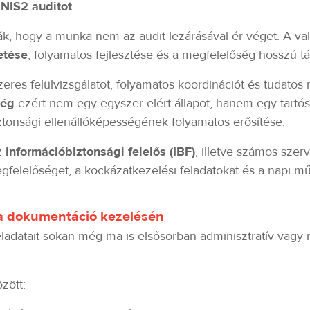
a
NIS2 auditot
.
k, hogy a munka nem az audit lezárásával ér véget. A valód
etése
, folyamatos fejlesztése és a megfelelőség hosszú táv
es felülvizsgálatot, folyamatos koordinációt és tudatos 
ség
ezért nem egy egyszer elért állapot, hanem egy tartó
ztonsági ellenállóképességének folyamatos erősítése.
z
információbiztonsági felelős (IBF)
, illetve számos sze
egfelelőséget, a kockázatkezelési feladatokat és a napi 
 a dokumentáció kezelésén
ladatait sokan még ma is elsősorban adminisztratív vagy m
zött: