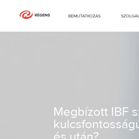
BEMUTATKOZÁS
SZOLGÁ
Megbízott IBF szolgáltatás: miért kulc
Megbízott IBF sz
kulcsfontosságú
és után?