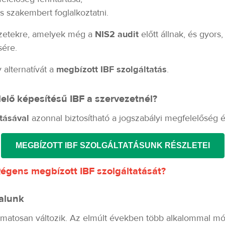
 szakembert foglalkoztatni.
ezetekre, amelyek még a
NIS2 audit
előtt állnak, és gyor
sére.
 alternatívát a
megbízott IBF szolgáltatás
.
lelő képesítésű IBF a szervezetnél?
tásával
azonnal biztosítható a jogszabályi megfelelőség 
MEGBÍZOTT IBF SZOLGÁLTATÁSUNK RÉSZLETEI
Régens megbízott IBF szolgáltatását?
lalunk
amatosan változik. Az elmúlt években több alkalommal mó