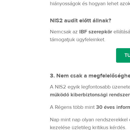
hiányosságok és hogyan lehet azoka
NIS2 audit előtt állnak?
Nemcsak az
IBF szerepkör
ellátás
támogatjuk ügyfeleinket.
T
3. Nem csak a megfelelőséghe
A NIS2 egyik legfontosabb üzenet
működő kiberbiztonsági rendszer
A Régens több mint
30 éves inform
Nap mint nap olyan rendszerekkel 
kezelése üzletileg kritikus kérdés.