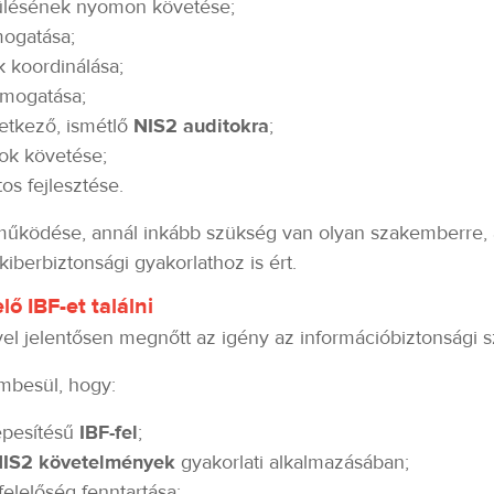
ülésének nyomon követése;
mogatása;
k koordinálása;
ámogatása;
vetkező, ismétlő
NIS2 auditokra
;
sok követése;
os fejlesztése.
működése, annál inkább szükség van olyan szakemberre, 
kiberbiztonsági gyakorlathoz is ért.
ő IBF-et találni
l jelentősen megnőtt az igény az információbiztonsági s
embesül, hogy:
épesítésű
IBF-fel
;
IS2 követelmények
gyakorlati alkalmazásában;
elelőség fenntartása;