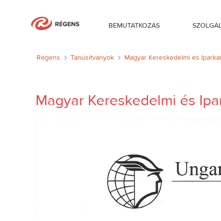
BEMUTATKOZÁS
SZOLGÁ
Magyar Kereskedelmi és Iparkamara
Régens
Tanúsítványok
Magyar Kereskedelmi és Iparka
Magyar Kereskedelmi és Ip