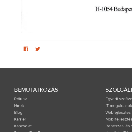
BEMUTATKOZÁS
SZOLGÁL
Rólunk
Egyedi szoftve
Hírek
IT megoldások
Blog
Webfejlesztés
Karrier
Mobilfejleszté
Kapcsolat
Rendszer- és s