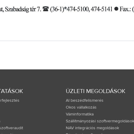
TATÁSOK
ÜZLETI MEGOLDÁSOK
rfejlesztés
AI beszédfelismerés
Okos vállalkozás
Váminformatika
s
Szállítmányozási szoftvermegoldáso
zoftveraudit
NAV integrációs megoldások