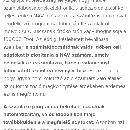
Az újfajta kötelezettség lényege, hogy minden
számlakibocsátónak elektronikus adatszolgáltatást kell
teljesítenie a NAV felé azokról a számlázási funkcióval
rendelkező programmal kibocsátott számlákról,
melyek ÁFA-kulcsának értéke eléri vagy meghaladja a
100.000 Ft-ot. Az eddigi késleltetett bevallással
szemben
a számlakibocsátónak valós időben kell
adatokat biztosítania a NAV számára, amely
nemcsak az e-számlákra, hanem valamennyi
kibocsátott számlára érvényes lesz
. Ez azt jelenti,
hogy ugyan nem kötelező az e-számlára való átállás,
az automatizáció megkönnyítése érdekében érdemes
ezt is megfontolni.
A számlázó programba bekötött modulnak
automatizáltan, valós időben kell majd
továbbküldenie a megfelelő adatokat.
Azonban azt