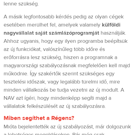
lenne szükség.
A másik legfontosabb kérdés pedig az olyan cégek
esetében merülhet fel, amelyek valamely
külföldi
nagyvállalat saját számlázóprogramját
használják.
Ahhoz ugyanis, hogy egy ilyen programba beépítsük
az új funkciókat, valószínűleg több időre és
erőforrásra lesz szükség, hiszen a programnak a
magyarországi szabályozásnak megfelelően kell majd
működnie. Így szakértők szerint szükséges egy
tesztelési időszak, vagy legalább türelmi idő, mire
minden vállalkozás be tudja vezetni az új modult. A
NAV azt ígéri, hogy mindenképp segíti majd a
vállalatok felkészülését az új szabályozásra.
Miben segíthet a Régens?
Mióta bejelentették az új szabályozást, már dolgozunk
a lehetséges megoldásokon. Bár még csak