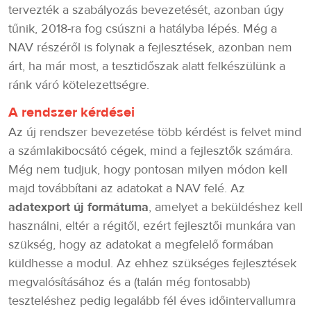
tervezték a szabályozás bevezetését, azonban úgy
tűnik, 2018-ra fog csúszni a hatályba lépés. Még a
NAV részéről is folynak a fejlesztések, azonban nem
árt, ha már most, a tesztidőszak alatt felkészülünk a
ránk váró kötelezettségre.
A rendszer kérdései
Az új rendszer bevezetése több kérdést is felvet mind
a számlakibocsátó cégek, mind a fejlesztők számára.
Még nem tudjuk, hogy pontosan milyen módon kell
majd továbbítani az adatokat a NAV felé. Az
adatexport új formátuma
, amelyet a beküldéshez kell
használni, eltér a régitől, ezért fejlesztői munkára van
szükség, hogy az adatokat a megfelelő formában
küldhesse a modul. Az ehhez szükséges fejlesztések
megvalósításához és a (talán még fontosabb)
teszteléshez pedig legalább fél éves időintervallumra