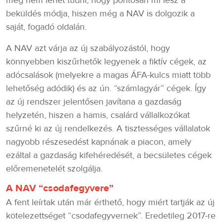
még nem lehet tudni, hogy pontosan mi lesz a
beküldés módja, hiszen még a NAV is dolgozik a
saját, fogadó oldalán.
A NAV azt várja az új szabályozástól, hogy
könnyebben kiszűrhetők legyenek a fiktív cégek, az
adócsalások (melyekre a magas ÁFA-kulcs miatt több
lehetőség adódik) és az ún. “számlagyár” cégek. Így
az új rendszer jelentősen javítana a gazdaság
helyzetén, hiszen a hamis, csalárd vállalkozókat
szűrné ki az új rendelkezés. A tisztességes vállalatok
nagyobb részesedést kapnának a piacon, amely
ezáltal a gazdaság kifehéredését, a becsületes cégek
előremenetelét szolgálja.
A NAV “csodafegyvere”
A fent leírtak után már érthető, hogy miért tartják az új
kötelezettséget “csodafegyvernek”. Eredetileg 2017-re