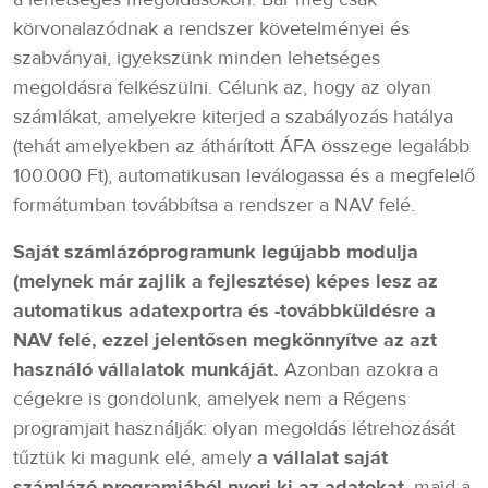
körvonalazódnak a rendszer követelményei és
szabványai, igyekszünk minden lehetséges
megoldásra felkészülni. Célunk az, hogy az olyan
számlákat, amelyekre kiterjed a szabályozás hatálya
(tehát amelyekben az áthárított ÁFA összege legalább
100.000 Ft), automatikusan leválogassa és a megfelelő
formátumban továbbítsa a rendszer a NAV felé.
Saját számlázóprogramunk legújabb modulja
(melynek már zajlik a fejlesztése) képes lesz az
automatikus adatexportra és -továbbküldésre a
NAV felé, ezzel jelentősen megkönnyítve az azt
használó vállalatok munkáját.
Azonban azokra a
cégekre is gondolunk, amelyek nem a Régens
programjait használják: olyan megoldás létrehozását
tűztük ki magunk elé, amely
a vállalat saját
számlázó programjából nyeri ki az adatokat
, majd a