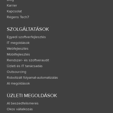
Karrier
Kapcsolat
Régens Tech7
SZOLGÁLTATÁSOK
Egyedi szoftverfejlesztés
IT megoldások
Webfejlesztés
Mobilfejlesztés
Rendszer- és szoftveraudit
Üzleti és IT tanácsadás
Outsourcing
Robotizált folyamat-automatizálás
AI megoldások
ÜZLETI MEGOLDÁSOK
AI beszédfelismerés
Okos vállalkozás