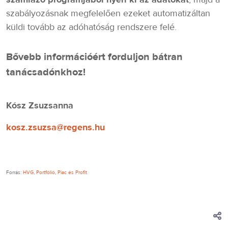
szabályozásnak megfelelően ezeket automatizáltan
küldi tovább az adóhatóság rendszere felé.
Bővebb információért forduljon bátran
tanácsadónkhoz!
Kósz Zsuzsanna
kosz.zsuzsa@regens.hu
Forrás:
HVG,
Portfólió
,
Piac és Profit