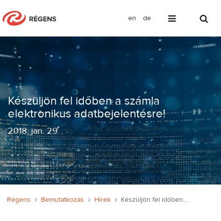
en
de
Készüljön fel időben a számla elektro
Készüljön fel időben a számla
elektronikus adatbejelentésre!
2018
.
jan. 29.
Régens
Bemutatkozás
Hírek
Készüljön fel időben a számla elektronikus adatbejelentésre!