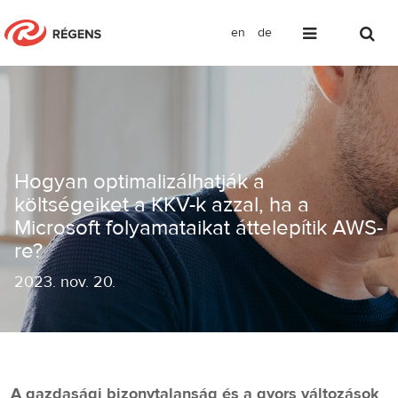
en
de
Hogyan optimalizálhatják a költségeik
Hogyan optimalizálhatják a
költségeiket a KKV-k azzal, ha a
Microsoft folyamataikat áttelepítik AWS-
re?
2023
.
nov. 20.
A gazdasági bizonytalanság és a gyors változások