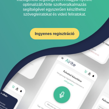
optimalizált Alrite szoftveralkalmazás
segítségével egyszerűen készíthetsz
szövegleiratokat és videó feliratokat.
Ingyenes regisztráció