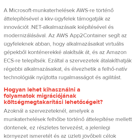
A Microsoft-munkaterhelések AWS-re történő
áttelepítésével a kkv-ügyfelek támogatják az
innovációt .NET-alkalmazásaik kiépítésével és
modernizálásával. Az AWS App2Container segít az
ügyfeleknek abban, hogy alkalmazásaikat virtuális
gépekből konténerekké alakítsák át, és az Amazon
ECS-re telepítsék. Ezáltal a szervezetek átalakíthatják
régebbi alkalmazásaikat, és élvezhetik a felhő-natív
technológiák nyújtotta rugalmasságot és agilitást.
Hogyan lehet kihasználni a
folyamatok migrációjának
költségmegtakarítási lehetőségeit?
Azoknál a szervezeteknél, amelyek a
munkaterhelések felhőbe történő áttelepítése mellett
döntenek, ez részletes tervezést, a jelenlegi
környezet ismeretét és az üzleti jövőbeli célok