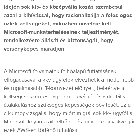
idején sok kis- és középvállalkozás szembesül
azzal a kihívással, hogy racionalizálja a felesleges
üzleti költségeket, miközben növelnie kell
Microsoft-munkaterheléseinek teljesítményét,
rendelkezésre állását és biztonságát, hogy
versenyképes maradjon.
A Microsoft folyamatok felhőalapú futtatásának
elfogadásával a kkv-ügyfelek élvezhetik a modernebb
és rugalmasabb IT-környezet előnyeit, beleértve a
költségcsökkentést, a jobb innovációt és a digitális
átalakuláshoz szükséges képességek bővítését. Ez a
cikk megvizsgálja, hogy miért migrál sok kkv-ügyfél a
Microsoft folyamatait felhőbe, és milyen előnyökkel jár
ezek AWS-en történő futtatása.