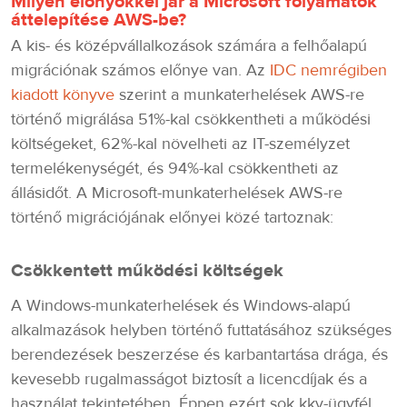
Milyen előnyökkel jár a Microsoft folyamatok
áttelepítése AWS-be?
A kis- és középvállalkozások számára a felhőalapú
migrációnak számos előnye van. Az
IDC nemrégiben
kiadott könyve
szerint a munkaterhelések AWS-re
történő migrálása 51%-kal csökkentheti a működési
költségeket, 62%-kal növelheti az IT-személyzet
termelékenységét, és 94%-kal csökkentheti az
állásidőt. A Microsoft-munkaterhelések AWS-re
történő migrációjának előnyei közé tartoznak:
Csökkentett működési költségek
A Windows-munkaterhelések és Windows-alapú
alkalmazások helyben történő futtatásához szükséges
berendezések beszerzése és karbantartása drága, és
kevesebb rugalmasságot biztosít a licencdíjak és a
használat tekintetében. Éppen ezért sok kkv-ügyfél