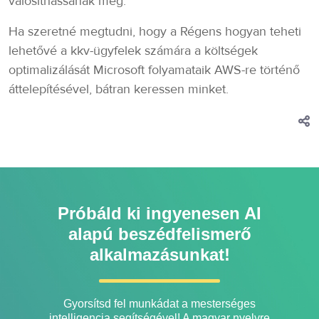
valósíthassanak meg.
Ha szeretné megtudni, hogy a Régens hogyan teheti
lehetővé a kkv-ügyfelek számára a költségek
optimalizálását Microsoft folyamataik AWS-re történő
áttelepítésével, bátran keressen minket.
Próbáld ki ingyenesen AI
alapú beszédfelismerő
alkalmazásunkat!
Gyorsítsd fel munkádat a mesterséges
intelligencia segítségével! A magyar nyelvre