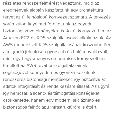
részletes rendszerfelmérést végeztünk, majd az
eredmények alapján készítettünk egy architektúra
tervet az új felhőalapú környezet számára. A tervezés
során külön figyelmet fordítottunk az egyedi
biztonsági követelményekre is. Az új környezetben az
Amazon EC2 és RDS szolgáltatásokat alkalmaztuk. Az
AWS menedzselt RDS szolgáltatásának köszönhetően
a migráció jelentősen gyorsabb és hatékonyabb volt,
mint egy hagyományos on-premises környezetben.
Emellett az AWS további szolgáltatásainak
segítségével könnyedén és gyorsan készítünk
rendszeres biztonsági mentéseket, így biztosítva az
adatok integritását és rendelkezésre állását. Az ügyfél
így nemcsak a licenc- és támogatási költségeket
csökkentette, hanem egy modern, skálázható és
biztonságos felhőalapú infrastruktúrára is áttért.