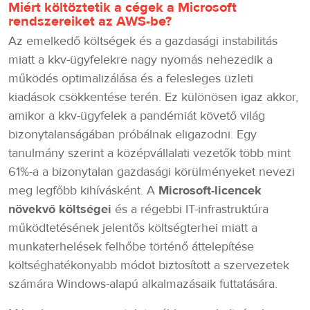
Miért költöztetik a cégek a Microsoft
rendszereiket az AWS-be?
Az emelkedő költségek és a gazdasági instabilitás
miatt a kkv-ügyfelekre nagy nyomás nehezedik a
működés optimalizálása és a felesleges üzleti
kiadások csökkentése terén. Ez különösen igaz akkor,
amikor a kkv-ügyfelek a pandémiát követő világ
bizonytalanságában próbálnak eligazodni. Egy
tanulmány szerint a középvállalati vezetők több mint
61%-a a bizonytalan gazdasági körülményeket nevezi
meg legfőbb kihívásként. A
Microsoft-licencek
növekvő költségei
és a régebbi IT-infrastruktúra
működtetésének jelentős költségterhei miatt a
munkaterhelések felhőbe történő áttelepítése
költséghatékonyabb módot biztosított a szervezetek
számára Windows-alapú alkalmazásaik futtatására.