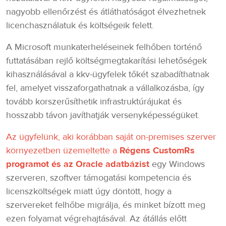
nagyobb ellenőrzést és átláthatóságot élvezhetnek
licenchasználatuk és költségeik felett.
A Microsoft munkaterheléseinek felhőben történő
futtatásában rejlő költségmegtakarítási lehetőségek
kihasználásával a kkv-ügyfelek tőkét szabadíthatnak
fel, amelyet visszaforgathatnak a vállalkozásba, így
tovább korszerűsíthetik infrastruktúrájukat és
hosszabb távon javíthatják versenyképességüket.
Az ügyfelünk, aki korábban saját on-premises szerver
környezetben üzemeltette a
Régens CustomRs
programot és az Oracle adatbázist
egy Windows
szerveren, szoftver támogatási kompetencia és
licenszköltségek miatt úgy döntött, hogy a
szervereket felhőbe migrálja, és minket bízott meg
ezen folyamat végrehajtásával. Az átállás előtt