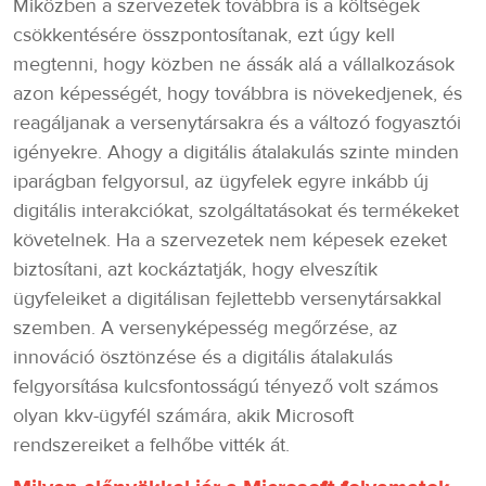
Miközben a szervezetek továbbra is a költségek
csökkentésére összpontosítanak, ezt úgy kell
megtenni, hogy közben ne ássák alá a vállalkozások
azon képességét, hogy továbbra is növekedjenek, és
reagáljanak a versenytársakra és a változó fogyasztói
igényekre. Ahogy a digitális átalakulás szinte minden
iparágban felgyorsul, az ügyfelek egyre inkább új
digitális interakciókat, szolgáltatásokat és termékeket
követelnek. Ha a szervezetek nem képesek ezeket
biztosítani, azt kockáztatják, hogy elveszítik
ügyfeleiket a digitálisan fejlettebb versenytársakkal
szemben. A versenyképesség megőrzése, az
innováció ösztönzése és a digitális átalakulás
felgyorsítása kulcsfontosságú tényező volt számos
olyan kkv-ügyfél számára, akik Microsoft
rendszereiket a felhőbe vitték át.