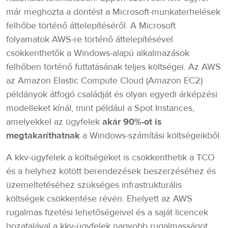
már meghozta a döntést a Microsoft-munkaterhelések
felhőbe történő áttelepítéséről. A Microsoft
folyamatok AWS-re történő áttelepítésével
csökkenthetők a Windows-alapú alkalmazások
felhőben történő futtatásának teljes költségei. Az AWS
az Amazon Elastic Compute Cloud (Amazon EC2)
példányok átfogó családját és olyan egyedi árképzési
modelleket kínál, mint például a Spot Instances,
amelyekkel az ügyfelek
akár 90%-ot is
megtakaríthatnak
a Windows-számítási költségeikből.
A kkv-ügyfelek a költségeket is csökkenthetik a TCO
és a helyhez kötött berendezések beszerzéséhez és
üzemeltetéséhez szükséges infrastrukturális
költségek csökkentése révén. Ehelyett az AWS
rugalmas fizetési lehetőségeivel és a saját licencek
hozatalával a kkv-ügyfelek nagyobb rugalmasságot,