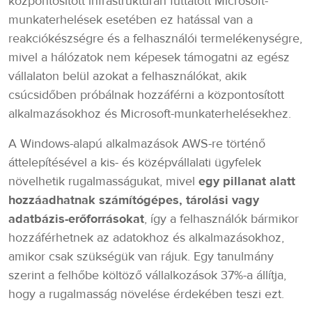
központosított infrastruktúrán futtatott Microsoft-
munkaterhelések esetében ez hatással van a
reakciókészségre és a felhasználói termelékenységre,
mivel a hálózatok nem képesek támogatni az egész
vállalaton belül azokat a felhasználókat, akik
csúcsidőben próbálnak hozzáférni a központosított
alkalmazásokhoz és Microsoft-munkaterhelésekhez.
A Windows-alapú alkalmazások AWS-re történő
áttelepítésével a kis- és középvállalati ügyfelek
növelhetik rugalmasságukat, mivel
egy pillanat alatt
hozzáadhatnak számítógépes, tárolási vagy
adatbázis-erőforrásokat
, így a felhasználók bármikor
hozzáférhetnek az adatokhoz és alkalmazásokhoz,
amikor csak szükségük van rájuk. Egy tanulmány
szerint a felhőbe költöző vállalkozások 37%-a állítja,
hogy a rugalmasság növelése érdekében teszi ezt.