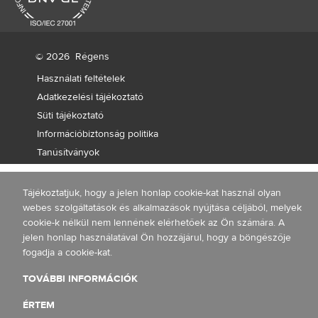
© 2026
Régens
Használati feltételek
Adatkezelési tájékoztató
Süti tájékoztató
Információbiztonság politika
Tanúsítványok
Tájékoztatjuk, hogy a jelen honlap cookie-kat használ olyan
webes szolgáltatások és alkalmazások nyújtása céljából, melyek
cookie-k nélkül nem lennének elérhetőek az Ön számára. A
jelen honlap használatával Ön hozzájárul, hogy a böngészője
fogadja a cookie-kat.
TOVÁBBI INFORMÁCIÓK
ÉRTEM