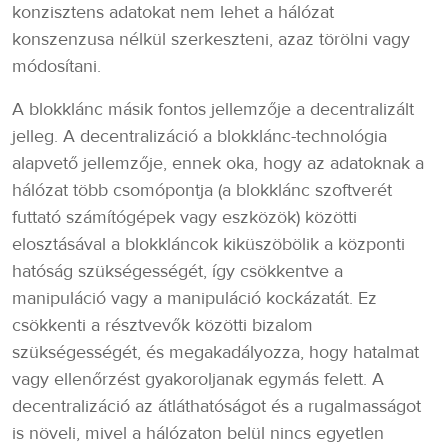
konzisztens adatokat nem lehet a hálózat
konszenzusa nélkül szerkeszteni, azaz törölni vagy
módosítani.
A blokklánc másik fontos jellemzője a decentralizált
jelleg. A decentralizáció a blokklánc-technológia
alapvető jellemzője, ennek oka, hogy az adatoknak a
hálózat több csomópontja (a blokklánc szoftverét
futtató számítógépek vagy eszközök) közötti
elosztásával a blokkláncok kiküszöbölik a központi
hatóság szükségességét, így csökkentve a
manipuláció vagy a manipuláció kockázatát. Ez
csökkenti a résztvevők közötti bizalom
szükségességét, és megakadályozza, hogy hatalmat
vagy ellenőrzést gyakoroljanak egymás felett. A
decentralizáció az átláthatóságot és a rugalmasságot
is növeli, mivel a hálózaton belül nincs egyetlen