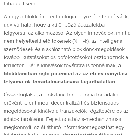
hibapont sem.
Ahogy a blokklánc-technológia egyre érettebbé válik,
úgy várható, hogy a különböző ágazatokban
felgyorsul az alkalmazása. Az olyan innovációk, mint a
nem helyettesíthető tokenek (NFT-k), az intelligens
szerződések és a skálázható blokklánc-megoldások
további kutatásokat és befektetéseket ösztönöznek a
területen. Bár a kihívások továbbra is fennállnak,
a
blokkláncban rejlő potenciál az üzleti és irányítási
folyamatok forradalmasítására tagadhatatlan.
Összefoglalva, a blokklánc technológia forradalmi
erőként jelent meg, decentralizált és biztonságos
megoldásokat kínálva a tranzakciók rögzítésére és az
adatok tárolására. Fejlett adatbázis-mechanizmusa
megkönnyíti az átlátható információmegosztást egy