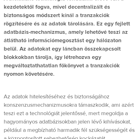
kezdetektől fogva, mivel decentralizált és
biztonságos módszert kínál a tranzakciók
rögzítésére és az adatok tárolására. Ez egy fejlett
adatbázis-mechanizmus, amely lehetővé teszi az
átlátható információmegosztást egy hálózaton
belül. Az adatokat egy láncban összekapcsolt
blokkokban tárolja, így létrehozva egy
megváltoztathatatlan főkönyvet a tranzakciók
nyomon követésére.
Az adatok hitelesítéséhez és biztonságához
konszenzusmechanizmusokra támaszkodik, ami azért
teszi ezt a technológiát jelentőssé, mert megoldja a
hagyományos adatbázisokban jelen lévő kihívásokat,
például a megbízható harmadik fél szükségességét és
a központosított sebezhetőség kockázatát.