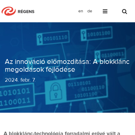
en
de
Az innováció előmozdítása: A blokklá
Az innováció előmozdítása: A blokklánc
megoldások fejlődése
2024
.
febr. 7.
A blokklánc-technológia forradalmi erővé vált a