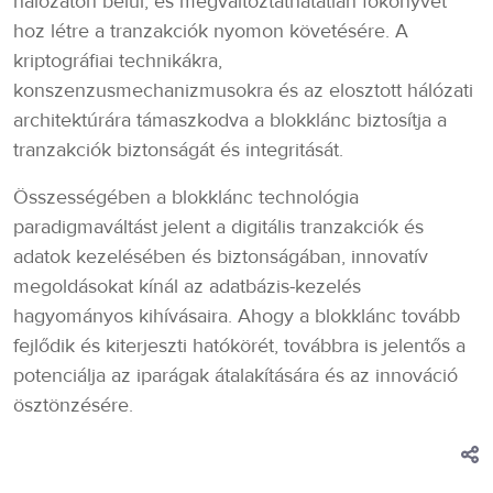
hálózaton belül, és megváltoztathatatlan főkönyvet
hoz létre a tranzakciók nyomon követésére. A
kriptográfiai technikákra,
konszenzusmechanizmusokra és az elosztott hálózati
architektúrára támaszkodva a blokklánc biztosítja a
tranzakciók biztonságát és integritását.
Összességében a blokklánc technológia
paradigmaváltást jelent a digitális tranzakciók és
adatok kezelésében és biztonságában, innovatív
megoldásokat kínál az adatbázis-kezelés
hagyományos kihívásaira. Ahogy a blokklánc tovább
fejlődik és kiterjeszti hatókörét, továbbra is jelentős a
potenciálja az iparágak átalakítására és az innováció
ösztönzésére.