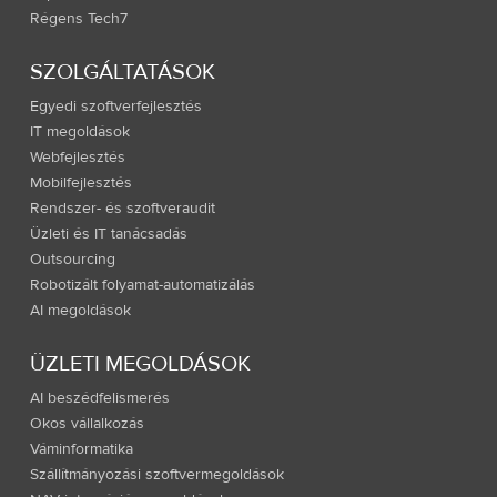
Régens Tech7
SZOLGÁLTATÁSOK
Egyedi szoftverfejlesztés
IT megoldások
Webfejlesztés
Mobilfejlesztés
Rendszer- és szoftveraudit
Üzleti és IT tanácsadás
Outsourcing
Robotizált folyamat-automatizálás
AI megoldások
ÜZLETI MEGOLDÁSOK
AI beszédfelismerés
Okos vállalkozás
Váminformatika
Szállítmányozási szoftvermegoldások