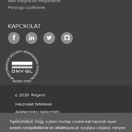
NAV integrációs megoldások
Pénzügyi szoftverek
KAPCSOLAT
© 2026
Régens
Használati feltételek
Adatkezelési tájékoztató
Süti tájékoztató
Tájékoztatjuk, hogy a jelen honlap cookie-kat használ olyan
Információbiztonság politika
webes szolgáltatások és alkalmazások nyújtása céljából, melyek