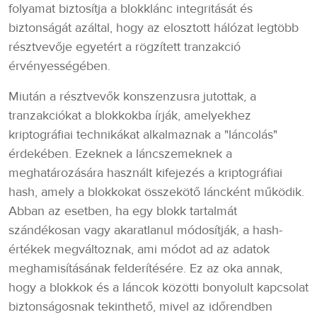
folyamat biztosítja a blokklánc integritását és
biztonságát azáltal, hogy az elosztott hálózat legtöbb
résztvevője egyetért a rögzített tranzakció
érvényességében.
Miután a résztvevők konszenzusra jutottak, a
tranzakciókat a blokkokba írják, amelyekhez
kriptográfiai technikákat alkalmaznak a "láncolás"
érdekében. Ezeknek a láncszemeknek a
meghatározására használt kifejezés a kriptográfiai
hash, amely a blokkokat összekötő láncként működik.
Abban az esetben, ha egy blokk tartalmát
szándékosan vagy akaratlanul módosítják, a hash-
értékek megváltoznak, ami módot ad az adatok
meghamisításának felderítésére. Ez az oka annak,
hogy a blokkok és a láncok közötti bonyolult kapcsolat
biztonságosnak tekinthető, mivel az időrendben