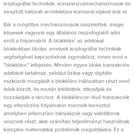
kriptográfiai technikák, konszenzusmechanizmusok és
elosztott hálózati architektúra kombinációjával érik el.
Bár a mögöttes mechanizmusok összetettek, mégis
képesek vagyunk egy általános összefoglalót adni
erről a folyamatról. A blokklánc az adatokat
blokkokban tárolja, amelyek kriptográfiai technikák
segítségével kapcsolódnak egymáshoz, innen ered a
"blokklánc" kifejezés. Minden egyes blokk tranzakciós
adatokat tartalmaz, például fizikai vagy digitális
eszközök mozgását a blokklánc-hálózatban részt vevő
felek között, és miután kitöltötték, titkosítják és
hozzáadják a lánchoz. A blokkláncon lévő tranzakciók
egy ellenőrzési folyamaton mennek keresztül,
amelyben jellemzően bányászok vagy validátorok
vesznek részt, akik számítási teljesítményt használnak
komplex matematikai problémák megoldására. Ez a