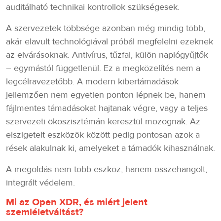
auditálható technikai kontrollok szükségesek.
A szervezetek többsége azonban még mindig több,
akár elavult technológiával próbál megfelelni ezeknek
az elvárásoknak. Antivírus, tűzfal, külön naplógyűjtők
– egymástól függetlenül. Ez a megközelítés nem a
legcélravezetőbb. A modern kibertámadások
jellemzően nem egyetlen ponton lépnek be, hanem
fájlmentes támadásokat hajtanak végre, vagy a teljes
szervezeti ökoszisztémán keresztül mozognak. Az
elszigetelt eszközök között pedig pontosan azok a
rések alakulnak ki, amelyeket a támadók kihasználnak.
A megoldás nem több eszköz, hanem összehangolt,
integrált védelem.
Mi az Open XDR, és miért jelent
szemléletváltást?