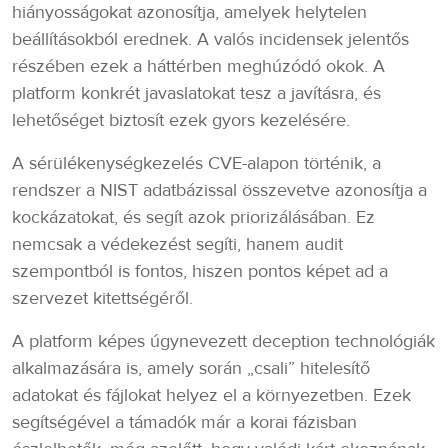
hiányosságokat azonosítja, amelyek helytelen
beállításokból erednek. A valós incidensek jelentős
részében ezek a háttérben meghúzódó okok. A
platform konkrét javaslatokat tesz a javításra, és
lehetőséget biztosít ezek gyors kezelésére.
A sérülékenységkezelés CVE-alapon történik, a
rendszer a NIST adatbázissal összevetve azonosítja a
kockázatokat, és segít azok priorizálásában. Ez
nemcsak a védekezést segíti, hanem audit
szempontból is fontos, hiszen pontos képet ad a
szervezet kitettségéről.
A platform képes úgynevezett deception technológiák
alkalmazására is, amely során „csali” hitelesítő
adatokat és fájlokat helyez el a környezetben. Ezek
segítségével a támadók már a korai fázisban