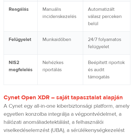
Reagálás
Manuális
Automatizált
incidenskezelés
válasz perceken
belül
Felügyelet
Munkaidőben
24/7 folyamatos
felügyelet
NIS2
Nehézkes
Beépített riportok
megfelelés
riportálás
és audit
támogatás
Cynet Open XDR – saját tapasztalat alapján
A Cynet egy all-in-one kiberbiztonsági platform, amely
egyetlen konzolba integrálja a végpontvédelmet, a
hálózati anomáliadetektálást, a felhasználói
viselkedéselemzést (UBA), a sérülékenységkezelést