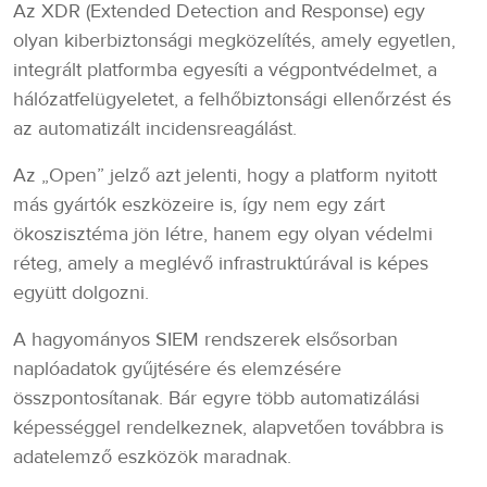
Az XDR (Extended Detection and Response) egy
olyan kiberbiztonsági megközelítés, amely egyetlen,
integrált platformba egyesíti a végpontvédelmet, a
hálózatfelügyeletet, a felhőbiztonsági ellenőrzést és
az automatizált incidensreagálást.
Az „Open” jelző azt jelenti, hogy a platform nyitott
más gyártók eszközeire is, így nem egy zárt
ökoszisztéma jön létre, hanem egy olyan védelmi
réteg, amely a meglévő infrastruktúrával is képes
együtt dolgozni.
A hagyományos SIEM rendszerek elsősorban
naplóadatok gyűjtésére és elemzésére
összpontosítanak. Bár egyre több automatizálási
képességgel rendelkeznek, alapvetően továbbra is
adatelemző eszközök maradnak.