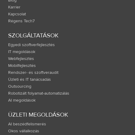
Blog
Karrier
Kapcsolat
Régens Tech7
SZOLGÁLTATÁSOK
Egyedi szoftverfejlesztés
IT megoldások
Webfejlesztés
Mobilfejlesztés
Rendszer- és szoftveraudit
Üzleti és IT tanácsadás
Outsourcing
Robotizált folyamat-automatizálás
AI megoldások
ÜZLETI MEGOLDÁSOK
AI beszédfelismerés
Okos vállalkozás