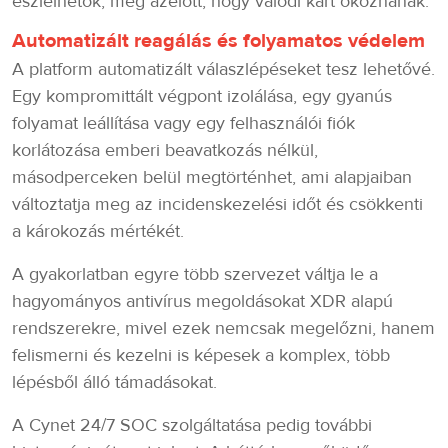
észlelhetők, még azelőtt, hogy valódi kárt okoznának.
Automatizált reagálás és folyamatos védelem
A platform automatizált válaszlépéseket tesz lehetővé.
Egy kompromittált végpont izolálása, egy gyanús
folyamat leállítása vagy egy felhasználói fiók
korlátozása emberi beavatkozás nélkül,
másodperceken belül megtörténhet, ami alapjaiban
változtatja meg az incidenskezelési időt és csökkenti
a károkozás mértékét.
A gyakorlatban egyre több szervezet váltja le a
hagyományos antivírus megoldásokat XDR alapú
rendszerekre, mivel ezek nemcsak megelőzni, hanem
felismerni és kezelni is képesek a komplex, több
lépésből álló támadásokat.
A Cynet 24/7 SOC szolgáltatása pedig további