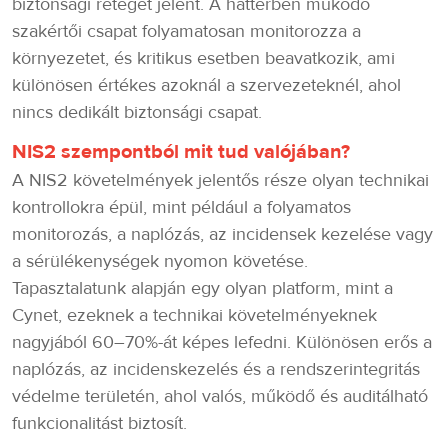
biztonsági réteget jelent. A háttérben működő
szakértői csapat folyamatosan monitorozza a
környezetet, és kritikus esetben beavatkozik, ami
különösen értékes azoknál a szervezeteknél, ahol
nincs dedikált biztonsági csapat.
NIS2 szempontból mit tud valójában?
A NIS2 követelmények jelentős része olyan technikai
kontrollokra épül, mint például a folyamatos
monitorozás, a naplózás, az incidensek kezelése vagy
a sérülékenységek nyomon követése.
Tapasztalatunk alapján egy olyan platform, mint a
Cynet, ezeknek a technikai követelményeknek
nagyjából 60–70%-át képes lefedni. Különösen erős a
naplózás, az incidenskezelés és a rendszerintegritás
védelme területén, ahol valós, működő és auditálható
funkcionalitást biztosít.