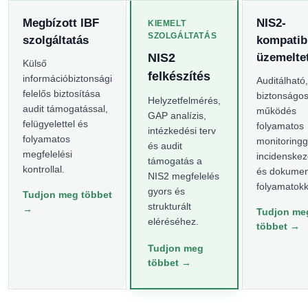
Megbízott IBF
NIS2-
KIEMELT
SZOLGÁLTATÁS
szolgáltatás
kompatibi
NIS2
üzemelte
Külső
felkészítés
információbiztonsági
Auditálható,
felelős biztosítása
biztonságos
Helyzetfelmérés,
audit támogatással,
működés
GAP analízis,
felügyelettel és
folyamatos
intézkedési terv
folyamatos
monitoringg
és audit
megfelelési
incidenskez
támogatás a
kontrollal.
és dokumen
NIS2 megfelelés
folyamatokk
gyors és
Tudjon meg többet
strukturált
→
Tudjon me
eléréséhez.
többet →
Tudjon meg
többet →