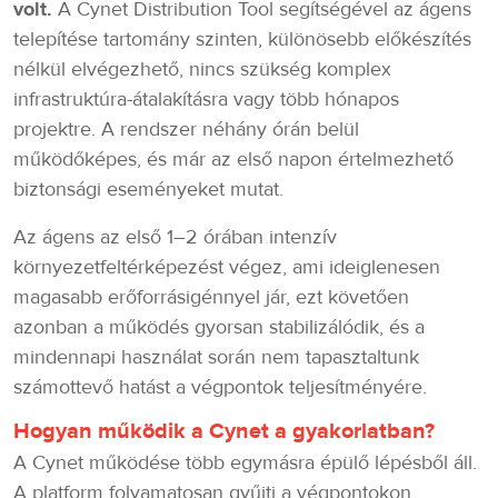
volt.
A Cynet Distribution Tool segítségével az ágens
telepítése tartomány szinten, különösebb előkészítés
nélkül elvégezhető, nincs szükség komplex
infrastruktúra-átalakításra vagy több hónapos
projektre. A rendszer néhány órán belül
működőképes, és már az első napon értelmezhető
biztonsági eseményeket mutat.
Az ágens az első 1–2 órában intenzív
környezetfeltérképezést végez, ami ideiglenesen
magasabb erőforrásigénnyel jár, ezt követően
azonban a működés gyorsan stabilizálódik, és a
mindennapi használat során nem tapasztaltunk
számottevő hatást a végpontok teljesítményére.
Hogyan működik a Cynet a gyakorlatban?
A Cynet működése több egymásra épülő lépésből áll.
A platform folyamatosan gyűjti a végpontokon