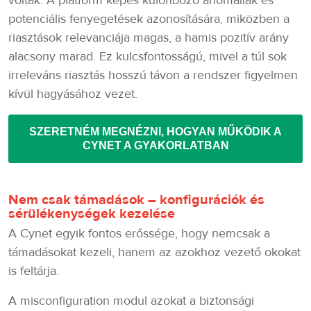
voltak. A platform képes különböző anomáliák és
potenciális fenyegetések azonosítására, miközben a
riasztások relevanciája magas, a hamis pozitív arány
alacsony marad. Ez kulcsfontosságú, mivel a túl sok
irreleváns riasztás hosszú távon a rendszer figyelmen
kívül hagyásához vezet.
SZERETNÉM MEGNÉZNI, HOGYAN MŰKÖDIK A
CYNET A GYAKORLATBAN
Nem csak támadások – konfigurációk és
sérülékenységek kezelése
A Cynet egyik fontos erőssége, hogy nemcsak a
támadásokat kezeli, hanem az azokhoz vezető okokat
is feltárja.
A misconfiguration modul azokat a biztonsági