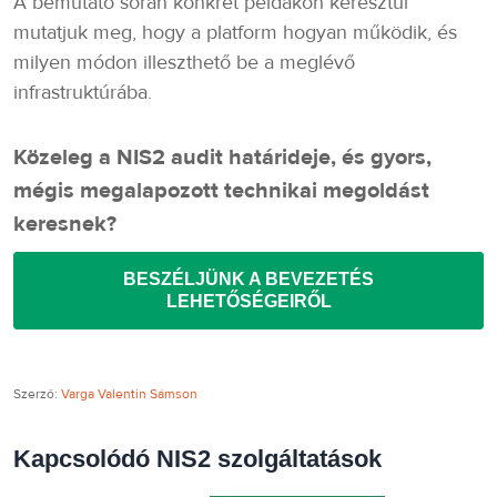
A bemutató során konkrét példákon keresztül
mutatjuk meg, hogy a platform hogyan működik, és
milyen módon illeszthető be a meglévő
infrastruktúrába.
Közeleg a NIS2 audit határideje, és gyors,
mégis megalapozott technikai megoldást
keresnek?
BESZÉLJÜNK A BEVEZETÉS
LEHETŐSÉGEIRŐL
Szerző:
Varga Valentin Sámson
Kapcsolódó NIS2 szolgáltatások