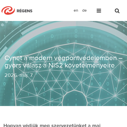
en
de
Cynet a modern végpontvédelemben – 
Cynet a modern végpontvédelemben –
gyors válasz a NIS2 követelményeire
2026
.
máj. 7.
Hogyan védjük meg szervezetünket a mai