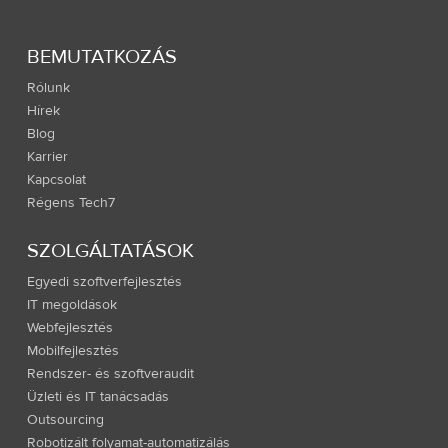
BEMUTATKOZÁS
Rólunk
Hírek
Blog
Karrier
Kapcsolat
Régens Tech7
SZOLGÁLTATÁSOK
Egyedi szoftverfejlesztés
IT megoldások
Webfejlesztés
Mobilfejlesztés
Rendszer- és szoftveraudit
Üzleti és IT tanácsadás
Outsourcing
Robotizált folyamat-automatizálás