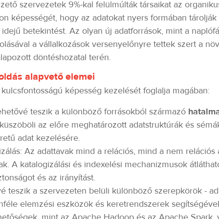
ezető szervezetek 9%-kal felülmúlták társaikat az organi
zon képességét, hogy az adatokat nyers formában tárolják 
 idejű betekintést. Az olyan új adatforrások, mint a naplófá
ásával a vállalkozások versenyelőnyre tettek szert a nö
lapozott döntéshozatal terén.
goldás alapvető elemei
 kulcsfontosságú képesség kezelését foglalja magában:
ehetővé teszik a különböző forrásokból származó
hatalma
iküszöböli az előre meghatározott adatstruktúrák és sémá
retű adat kezelésére.
gizálás: Az adattavak mind a relációs, mind a nem reláció
nak. A katalogizálási és indexelési mechanizmusok átlátható
tonságot és az irányítást.
vé teszik a szervezeten belüli különböző szerepkörök - ada
nféle elemzési eszközök és keretrendszerek segítségével
lehetőségek, mint az Apache Hadoop és az Apache Spark, v