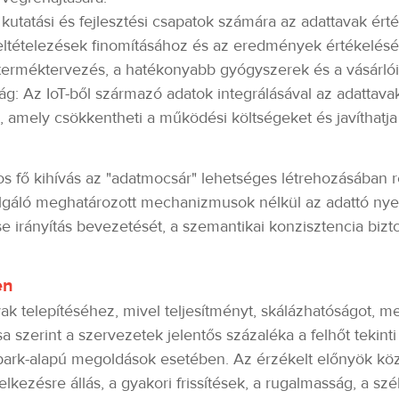
kutatási és fejlesztési csapatok számára az adattavak ért
feltételezések finomításához és az eredmények értékelés
t terméktervezés, a hatékonyabb gyógyszerek és a vásárl
: Az IoT-ből származó adatok integrálásával az adattavak 
, amely csökkentheti a működési költségeket és javíthatja
os fő kihívás az "adatmocsár" lehetséges létrehozásában re
olgáló meghatározott mechanizmusok nélkül az adattó nyer
se irányítás bevezetését, a szemantikai konzisztencia bizt
en
vak telepítéséhez, mivel teljesítményt, skálázhatóságot, 
 szerint a szervezetek jelentős százaléka a felhőt tekinti
Spark-alapú megoldások esetében. Az érzékelt előnyök közé
elkezésre állás, a gyakori frissítések, a rugalmasság, a szé