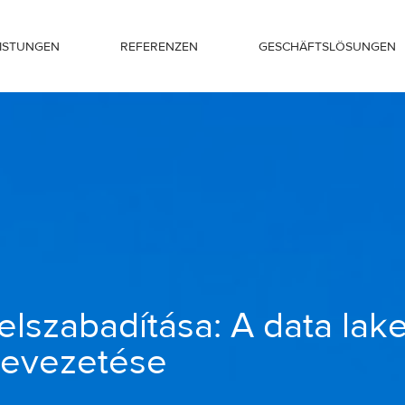
EISTUNGEN
REFERENZEN
GESCHÄFTSLÖSUNGEN
a lake megértése és bevezetése
felszabadítása: A data lak
bevezetése