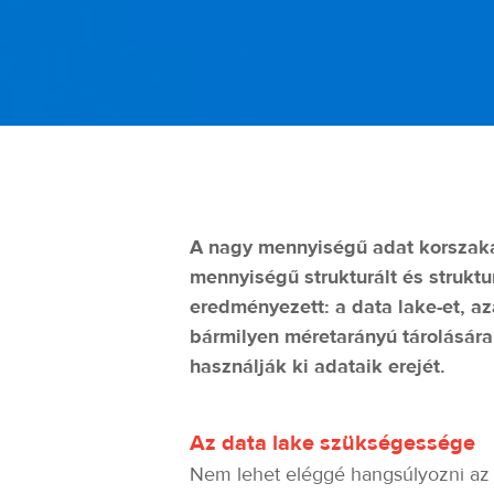
A nagy mennyiségű adat korszaká
mennyiségű strukturált és struktu
eredményezett: a data lake-et, az
bármilyen méretarányú tárolására
használják ki adataik erejét.
Az data lake szükségessége
Nem lehet eléggé hangsúlyozni az a