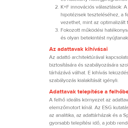
K+F innovációs választások: A 
hipotézisek teszteléséhez, a 
vezethet, mint az optimalizál
Fokozott működési hatékonyság
és olyan betekintést nyújtanak
Az adattavak kihívásai
Az adattó architektúrával kapcsolat
biztosítására és szabályozására sz
tárházává válhat. E kihívás leküzdé
szabályozás kialakítását igényli.
Adattavak telepítése a felhőb
A felhő ideális környezet az adatta
elemzőmotort kínál. Az ESG kutatása
az analitika, az adattárházak és a 
gyorsabb telepítési idő, a jobb rend