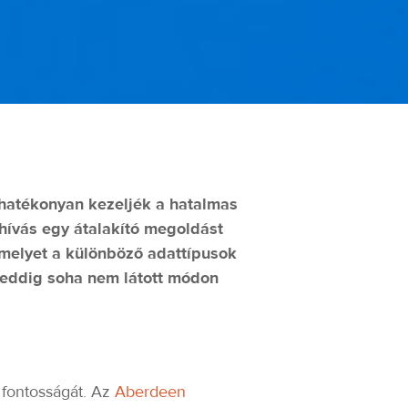
hatékonyan kezeljék a hatalmas
ihívás egy átalakító megoldást
 amelyet a különböző adattípusok
y eddig soha nem látott módon
 fontosságát. Az
Aberdeen