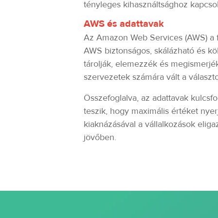
tényleges kihasználtsághoz kapcso
AWS és adattavak
Az Amazon Web Services (AWS) a fe
AWS biztonságos, skálázható és költ
tárolják, elemezzék és megismerjék
szervezetek számára vált a választo
Összefoglalva, az adattavak kulcsf
teszik, hogy maximális értéket nye
kiaknázásával a vállalkozások elig
jövőben.