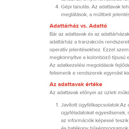
Gépi tanulás: Az adattavak le
meglátások, a múltbeli jelent
Adattárház vs. Adattó
Bár az adattavak és az adattárháza
adattárház a tranzakciós rendszerek
operatív jelentésekhez. Ezzel szemb
megkönnyítve a különböző típusú e
Az adatkezelési megoldások fejlődés
felismerik e rendszerek egymást ki
Az adattavak értéke
Az adattavak előnyei az üzleti mű
Javított ügyfélkapcsolatok:Az
ügyféladatokat egyesítsenek,
az információk képessé teszik
és hatékony hűségprogramok 