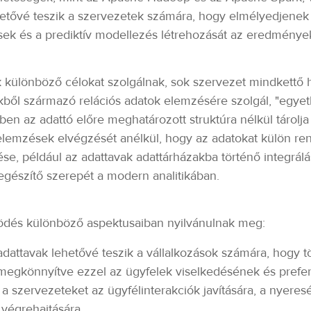
hetővé teszik a szervezetek számára, hogy elmélyedjenek 
ések és a prediktív modellezés létrehozását az eredménye
k különböző célokat szolgálnak, sok szervezet mindkettő h
ből származó relációs adatok elemzésére szolgál, "egyetle
en az adattó előre meghatározott struktúra nélkül tárolja 
lemzések elvégzését anélkül, hogy az adatokat külön ren
e, például az adattavak adattárházakba történő integrálá
egészítő szerepét a modern analitikában.
ködés különböző aspektusaiban nyilvánulnak meg:
 adattavak lehetővé teszik a vállalkozások számára, hogy 
 megkönnyítve ezzel az ügyfelek viselkedésének és prefe
 a szervezeteket az ügyfélinterakciók javítására, a nyere
végrehajtására.