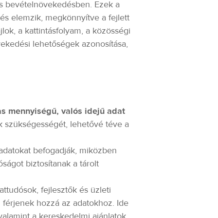
kus bevételnövekedésben. Ezek a
és elemzik, megkönnyítve a fejlett
jlok, a kattintásfolyam, a közösségi
vekedési lehetőségek azonosítása,
s mennyiségű, valós idejű adat
k szükségességét, lehetővé téve a
s adatokat befogadják, miközben
ságot biztosítanak a tárolt
ttudósok, fejlesztők és üzleti
 férjenek hozzá az adatokhoz. Ide
alamint a kereskedelmi ajánlatok.