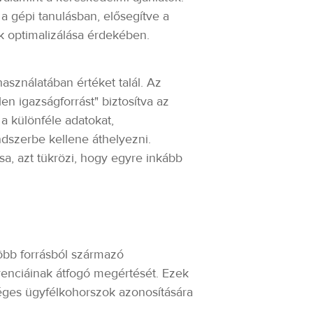
a gépi tanulásban, elősegítve a
k optimalizálása érdekében.
asználatában értéket talál. Az
n igazságforrást" biztosítva az
a különféle adatokat,
dszerbe kellene áthelyezni.
sa, azt tükrözi, hogy egyre inkább
több forrásból származó
renciáinak átfogó megértését. Ezek
séges ügyfélkohorszok azonosítására