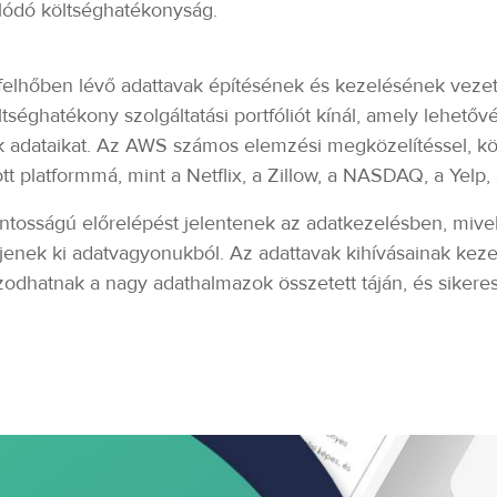
lódó költséghatékonyság.
lhőben lévő adattavak építésének és kezelésének vezető 
séghatékony szolgáltatási portfóliót kínál, amely lehetőv
 adataikat. Az AWS számos elemzési megközelítéssel, köz
tt platformmá, mint a Netflix, a Zillow, a NASDAQ, a Yelp,
ontosságú előrelépést jelentenek az adatkezelésben, miv
rjenek ki adatvagyonukból. Az adattavak kihívásainak ke
azodhatnak a nagy adathalmazok összetett táján, és sikere