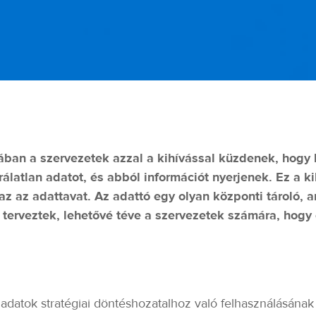
ban a szervezetek azzal a kihívással küzdenek, hogy 
rálatlan adatot, és abból információt nyerjenek. Ez a k
az az adattavat. Az adattó egy olyan központi tároló,
 terveztek, lehetővé téve a szervezetek számára, hog
datok stratégiai döntéshozatalhoz való felhasználásának