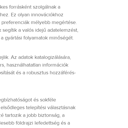
ékes forrásként szolgálnak a
éhez. Ez olyan innovációkhoz
ói preferenciák mélyebb megértése.
segítik a valós idejű adatelemzést,
 a gyártási folyamatok minőségét.
jlik. Az adatok katalogizálására,
s, használhatatlan információk
osítását és a robusztus hozzáférés-
megbízhatóságot és sokféle
 elsődleges telepítési választásnak
 tartozik a jobb biztonság, a
lesebb földrajzi lefedettség és a