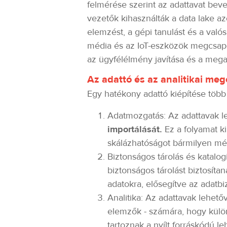
felmérése szerint az adattavat bev
vezetők kihasználták a data lake a
elemzést, a gépi tanulást és a valós
média és az IoT-eszközök megcsapol
az ügyfélélmény javítása és a mega
Az adattó és az analitikai me
Egy hatékony adattó kiépítése több
Adatmozgatás: Az adattavak l
importálását.
Ez a folyamat k
skálázhatóságot bármilyen mé
Biztonságos tárolás és katalo
biztonságos tárolást biztosíta
adatokra, elősegítve az adatbiz
Analitika: Az adattavak lehető
elemzők - számára, hogy külö
tartoznak a nyílt forráskódú 