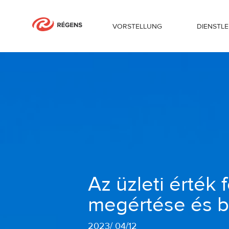
VORSTELLUNG
DIENSTL
Az üzleti érték felszabadítása: A dat
Az üzleti érték 
megértése és 
2023
/
04/12