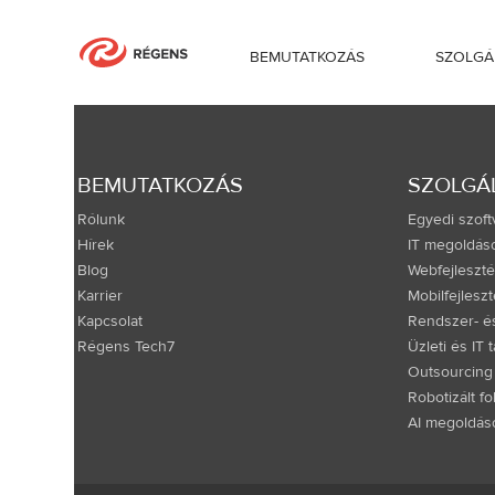
BEMUTATKOZÁS
SZOLGÁ
Lépjen velünk kapcsolatba
BEMUTATKOZÁS
SZOLGÁ
Rólunk
Egyedi szoft
Hírek
IT megoldás
Blog
Webfejleszt
Karrier
Mobilfejlesz
Kapcsolat
Rendszer- és
Régens Tech7
Üzleti és IT
Outsourcing
Robotizált f
AI megoldás