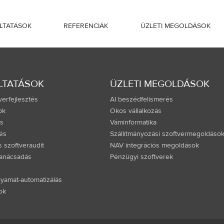
LTATÁSOK
REFERENCIÁK
ÜZLETI MEGOLDÁSOK
LTATÁSOK
ÜZLETI MEGOLDÁSOK
verfejlesztés
AI beszédfelismerés
ok
Okos vállalkozás
és
Váminformatika
tés
Szállítmányozási szoftvermegoldáso
 szoftveraudit
NAV integrációs megoldások
 tanácsadás
Pénzügyi szoftverek
olyamat-automatizálás
ok