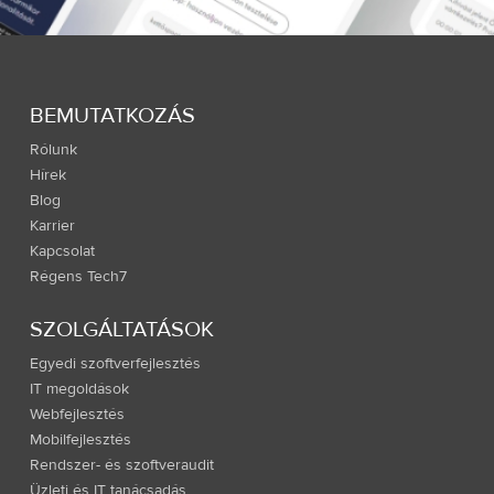
BEMUTATKOZÁS
Rólunk
Hírek
Blog
Karrier
Kapcsolat
Régens Tech7
SZOLGÁLTATÁSOK
Egyedi szoftverfejlesztés
IT megoldások
Webfejlesztés
Mobilfejlesztés
Rendszer- és szoftveraudit
Üzleti és IT tanácsadás