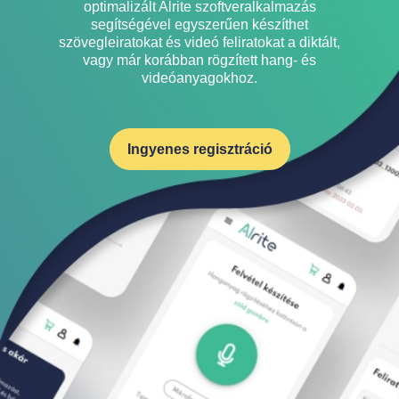
optimalizált Alrite szoftveralkalmazás
segítségével egyszerűen készíthet
szövegleiratokat és videó feliratokat a diktált,
vagy már korábban rögzített hang- és
videóanyagokhoz.
Ingyenes regisztráció