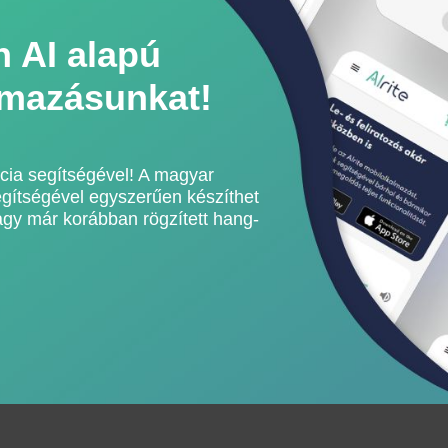
n AI alapú
lmazásunkat!
ncia segítségével! A magyar
segítségével egyszerűen készíthet
 vagy már korábban rögzített hang-