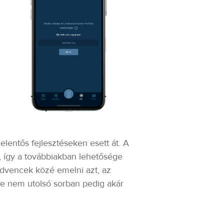
 jelentős fejlesztéseken esett át. A
i, így a továbbiakban lehetősége
kedvencek közé emelni azt, az
, de nem utolsó sorban pedig akár