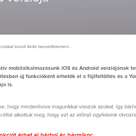
Új funkciókkal bővült Alrite beszédfelismerő rendszerünk mobilalkalmazás verziója
tív mobilalkalmazásunk iOS és Android verziójának to
ítésben új funkcióként érhetők el a fájlfeltöltés és a Y
ja is.
e, hogy mindenhova magunkkal visszük azokat, így bárhol
céllal alkottuk meg, hogy ezt az előnyt ügyfeleink ötvözn
kciót érhet el bárhol és bármikor: