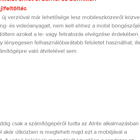
jlfeltöltés
 új verzióval már lehetősége lesz mobileszközeiről közvet
ng- és videóanyagait, nem kell ehhez a mobil böngészőjé
ltölteni azokat a le- vagy feliratozás elvégzése érdekébe
y lényegesen felhasználóbarátabb felületet használhat, ille
ámítógépre való átvitelével sem.
eddig csak a számítógépéről tudta az Alrite alkalmazásban
akár útközben is megteheti majd ezt a mobiljával a