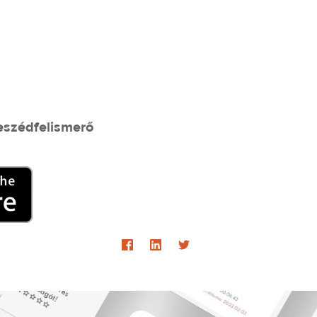
beszédfelismerő