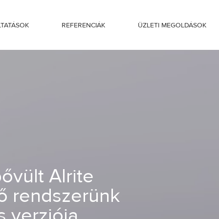
LTATÁSOK
REFERENCIÁK
ÜZLETI MEGOLDÁSOK
lismerő rendszerünk mobilalkalmazás v
ővült Alrite
ő rendszerünk
 verziója