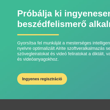
Próbálja ki ingyenese
beszédfelismerő alka
Gyorsítsa fel munkáját a mesterséges intellige
nyelvre optimalizált Alrite szoftveralkalmazás 
szövegleiratokat és videó feliratokat a diktált,
és videóanyagokhoz.
Ingyenes regisztráció