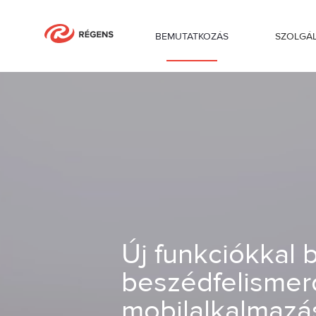
BEMUTATKOZÁS
SZOLGÁ
Új funkciókkal bővült Alrite beszédfe
Új funkciókkal b
beszédfelismer
mobilalkalmazás