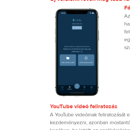
Fá
Az
ha
fe
eg
sz
YouTube videó feliratozás
A YouTube videóinak feliratozását 
kezdeményezni, azonban mostantól 