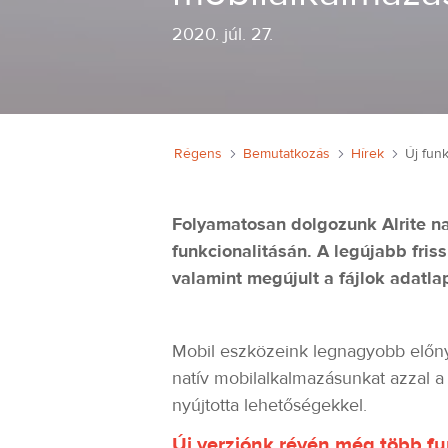
2020
.
júl. 27.
Régens
Bemutatkozás
Hírek
Folyamatosan dolgozunk Alrite na
funkcionalitásán. A legújabb friss
valamint megújult a fájlok adatlap
Mobil eszközeink legnagyobb előny
natív mobilalkalmazásunkat azzal a 
nyújtotta lehetőségekkel.
Új verziónk révén még több fun