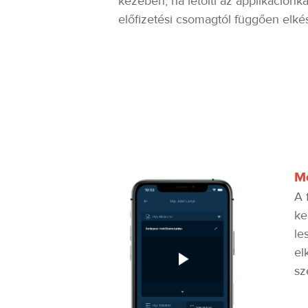
kezében, ha letölti az applikáción
előfizetési csomagtól függően elkészí
Me
A 
ke
le
el
sz