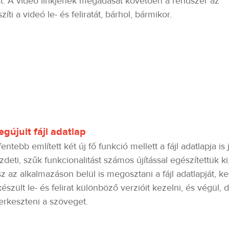
kat. A videó linkjének megadását követően a rendszer az
ti a videó le- és feliratát, bárhol, bármikor.
gújult fájl adatlap
fentebb említett két új fő funkció mellett a fájl adatlapja is
zdeti, szűk funkcionalitást számos újítással egészítettük k
sz az alkalmazáson belül is megosztani a fájl adatlapját, 
készült le- és felirat különböző verzióit kezelni, és végül
erkeszteni a szöveget.