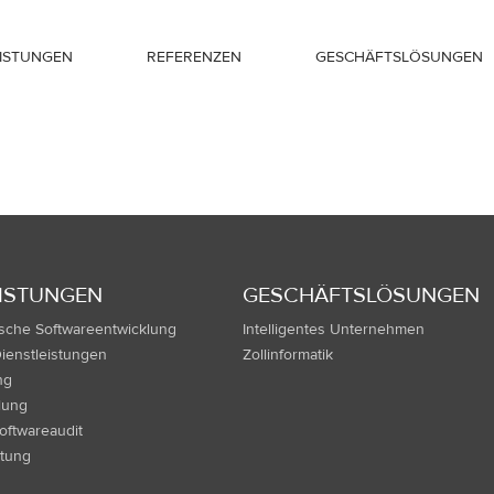
EISTUNGEN
REFERENZEN
GESCHÄFTSLÖSUNGEN
EISTUNGEN
GESCHÄFTSLÖSUNGEN
sche Softwareentwicklung
Intelligentes Unternehmen
Dienstleistungen
Zollinformatik
ng
lung
oftwareaudit
atung