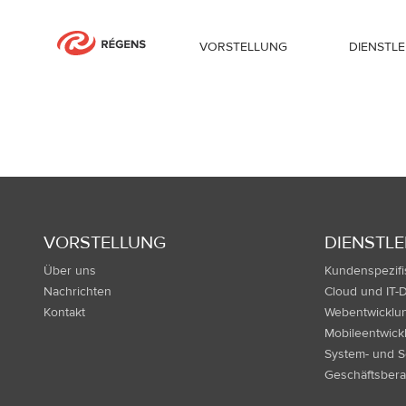
VORSTELLUNG
DIENSTL
Footer menu
VORSTELLUNG
DIENSTL
Über uns
Kundenspezifi
Nachrichten
Cloud und IT-
Kontakt
Webentwicklu
Mobileentwick
System- und S
Geschäftsber