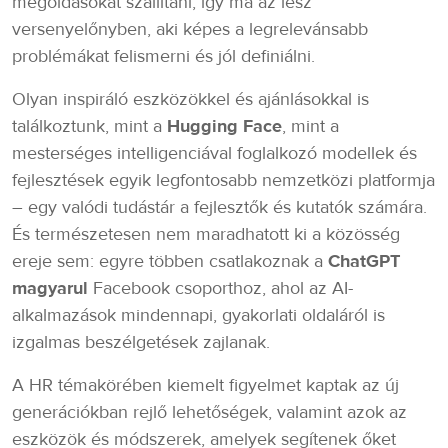
megoldásokat szállítani, így ma az lesz
versenyelőnyben, aki képes a legrelevánsabb
problémákat felismerni és jól definiálni.
Olyan inspiráló eszközökkel és ajánlásokkal is
találkoztunk, mint a
Hugging Face
, mint a
mesterséges intelligenciával foglalkozó modellek és
fejlesztések egyik legfontosabb nemzetközi platformja
– egy valódi tudástár a fejlesztők és kutatók számára.
És természetesen nem maradhatott ki a közösség
ereje sem: egyre többen csatlakoznak a
ChatGPT
magyarul
Facebook csoporthoz, ahol az AI-
alkalmazások mindennapi, gyakorlati oldaláról is
izgalmas beszélgetések zajlanak.
A HR témakörében kiemelt figyelmet kaptak az új
generációkban rejlő lehetőségek, valamint azok az
eszközök és módszerek, amelyek segítenek őket