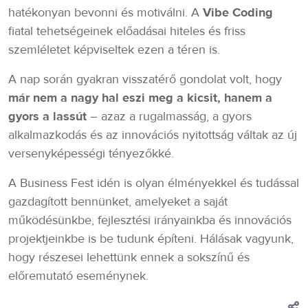
hatékonyan bevonni és motiválni. A
Vibe Coding
fiatal tehetségeinek előadásai hiteles és friss
szemléletet képviseltek ezen a téren is.
A nap során gyakran visszatérő gondolat volt, hogy
már nem a nagy hal eszi meg a kicsit, hanem a
gyors a lassút
– azaz a rugalmasság, a gyors
alkalmazkodás és az innovációs nyitottság váltak az új
versenyképességi tényezőkké.
A Business Fest idén is olyan élményekkel és tudással
gazdagított bennünket, amelyeket a saját
működésünkbe, fejlesztési irányainkba és innovációs
projektjeinkbe is be tudunk építeni. Hálásak vagyunk,
hogy részesei lehettünk ennek a sokszínű és
előremutató eseménynek.