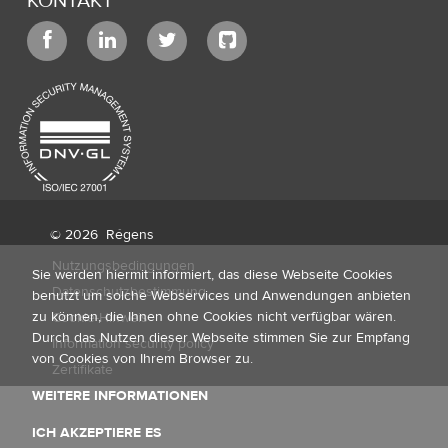
KONTAKT
© 2026
Régens
Nutzungsbedingungen
Sie werden hiermit informiert, das diese Webseite Cookies
Datenschutzbestimmung
benutzt um solche Webservices und Anwendungen anbieten
zu können, die Ihnen ohne Cookies nicht verfügbar wären.
Cookie-Hinweis
Durch das Nutzen dieser Webseite stimmen Sie zur Empfang
Information security policy
von Cookies von Ihrem Browser zu.
Zertifikate
WEITERE INFORMATIONEN
ICH AKZEPTIERE ES