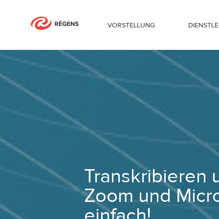
VORSTELLUNG
DIENSTL
Transkribieren und untertiteln Sie Ih
Transkribieren u
Zoom und Micro
einfach!