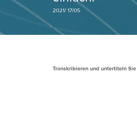
2021
/
17/05
Transkribieren und untertiteln S