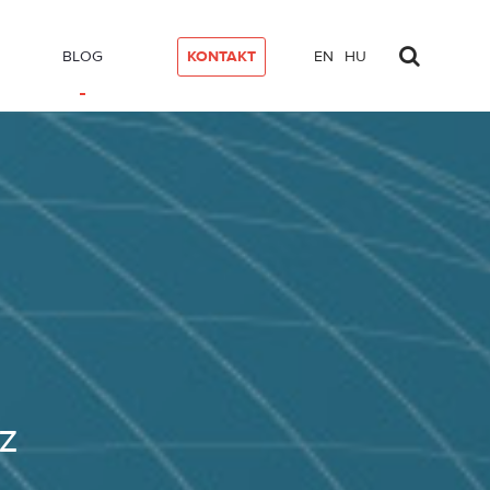
BLOG
KONTAKT
EN
HU
ganz einfach!
z