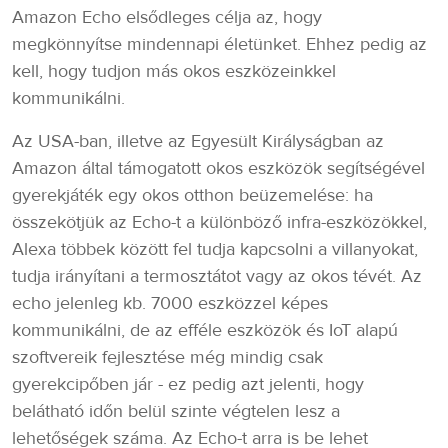
Amazon Echo elsődleges célja az, hogy
megkönnyítse mindennapi életünket. Ehhez pedig az
kell, hogy tudjon más okos eszközeinkkel
kommunikálni.
Az USA-ban, illetve az Egyesült Királyságban az
Amazon által támogatott okos eszközök segítségével
gyerekjáték egy okos otthon beüzemelése: ha
összekötjük az Echo-t a különböző infra-eszközökkel,
Alexa többek között fel tudja kapcsolni a villanyokat,
tudja irányítani a termosztátot vagy az okos tévét. Az
echo jelenleg kb. 7000 eszközzel képes
kommunikálni, de az efféle eszközök és IoT alapú
szoftvereik fejlesztése még mindig csak
gyerekcipőben jár - ez pedig azt jelenti, hogy
belátható időn belül szinte végtelen lesz a
lehetőségek száma. Az Echo-t arra is be lehet