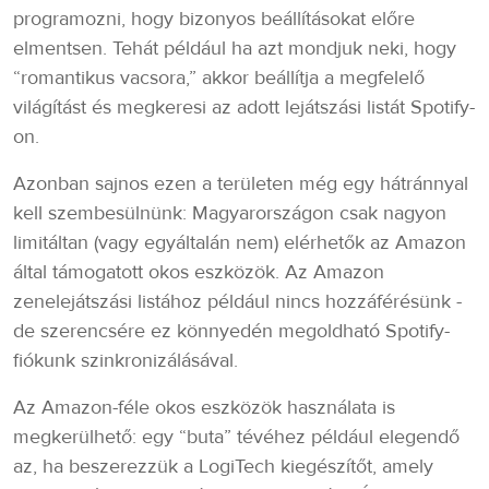
programozni, hogy bizonyos beállításokat előre
elmentsen. Tehát például ha azt mondjuk neki, hogy
“romantikus vacsora,” akkor beállítja a megfelelő
világítást és megkeresi az adott lejátszási listát Spotify-
on.
Azonban sajnos ezen a területen még egy hátránnyal
kell szembesülnünk: Magyarországon csak nagyon
limitáltan (vagy egyáltalán nem) elérhetők az Amazon
által támogatott okos eszközök. Az Amazon
zenelejátszási listához például nincs hozzáférésünk -
de szerencsére ez könnyedén megoldható Spotify-
fiókunk szinkronizálásával.
Az Amazon-féle okos eszközök használata is
megkerülhető: egy “buta” tévéhez például elegendő
az, ha beszerezzük a LogiTech kiegészítőt, amely