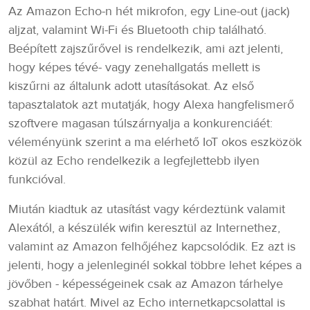
Az Amazon Echo-n hét mikrofon, egy Line-out (jack)
aljzat, valamint Wi-Fi és Bluetooth chip található.
Beépített zajszűrővel is rendelkezik, ami azt jelenti,
hogy képes tévé- vagy zenehallgatás mellett is
kiszűrni az általunk adott utasításokat. Az első
tapasztalatok azt mutatják, hogy Alexa hangfelismerő
szoftvere magasan túlszárnyalja a konkurenciáét:
véleményünk szerint a ma elérhető IoT okos eszközök
közül az Echo rendelkezik a legfejlettebb ilyen
funkcióval.
Miután kiadtuk az utasítást vagy kérdeztünk valamit
Alexától, a készülék wifin keresztül az Internethez,
valamint az Amazon felhőjéhez kapcsolódik. Ez azt is
jelenti, hogy a jelenleginél sokkal többre lehet képes a
jövőben - képességeinek csak az Amazon tárhelye
szabhat határt. Mivel az Echo internetkapcsolattal is