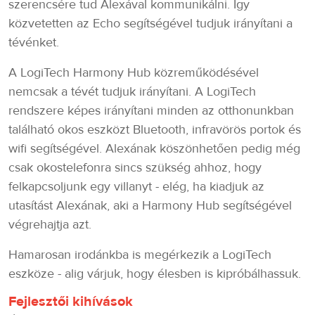
szerencsére tud Alexával kommunikálni. Így
közvetetten az Echo segítségével tudjuk irányítani a
tévénket.
A LogiTech Harmony Hub közreműködésével
nemcsak a tévét tudjuk irányítani. A LogiTech
rendszere képes irányítani minden az otthonunkban
található okos eszközt Bluetooth, infravörös portok és
wifi segítségével. Alexának köszönhetően pedig még
csak okostelefonra sincs szükség ahhoz, hogy
felkapcsoljunk egy villanyt - elég, ha kiadjuk az
utasítást Alexának, aki a Harmony Hub segítségével
végrehajtja azt.
Hamarosan irodánkba is megérkezik a LogiTech
eszköze - alig várjuk, hogy élesben is kipróbálhassuk.
Fejlesztői kihívások