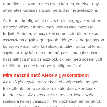
rendelkezik, szinte nincs olyan kérdés, amelyet egy
internetes keresés alapján ne tudna megválaszolni.
Az Echo-t konfigurálni és vezérelni legegyszerűbben
a hozzá készült mobil- vagy webes alkalmazással
tudjuk. Amint az a használat során kiderült, az okos
asszisztens egyik legnagyobb előnye az, hogy nagyon
könnyen kezelhető, kezelését intuitív módon el lehet
sajátítani: egy-két nap után még az is magabiztosan
használhatja majd az eszközt, akinek még sosem volt
ezelőtt dolga mesterséges intelligenciával.
Mire használható Alexa a gyakorlatban?
Az első (és egyik legérdekesebb) képesség, melyet
teszteltünk, természetesen a különböző kérdések
feltétele volt. Az okos asszisztens kérdések széles
skálájára képes válaszolni. Kérdezhetjük emberekről,