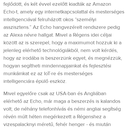
fejlődött, és két évvel ezelőtt kiadták az Amazon
Echo-t, amely egy internetkapcsolattal és mesterséges
intelligenciával felruházott okos “személyi
asszisztens.” Az Echo hangvezérelt rendszere pedig
az Alexa névre hallgat. Mivel a Régens idei céljai
között az is szerepel, hogy a maximumot hozzuk ki a
jelenleg elérhető technológiákból, nem volt kérdés,
hogy az irodába is beszerzünk egyet, és megnézzük,
hogyan segítheti mindennapjainkat és fejlesztési
munkáinkat ez az IoT-re és mesterséges
intelligenciára épülő eszköz.
Mivel egyelőre csak az USA-ban és Angliában
elérhető az Echo, már maga a beszerzés is kalandos
volt; de néhány telefonhívás és némi angliai segítség
révén múlt héten megérkezett a Régenshez a
vizespalacknyi méretű, fehér henger - és miután