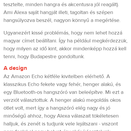
tesztelte, minden hangra és akcentusra jól reagált).
Ami Alexa saját hangját illeti, tagoltan és szépen
hangsúlyozva beszél, nagyon könnyű a megértése.
Ugyanezért kissé problémás, hogy nem lehet hozzá
magyar címet beállítani. Így ha például megkérdezzük,
hogy milyen az idő kint, akkor mindenképp hozzá kell
tenni, hogy Budapestre gondoltunk.
A design
Az Amazon Echo kétféle kivitelben elérhető. A
klasszikus Echo fekete vagy fehér, henger alakú, és
egy Bluetooth-os hangszóró van beleépítve. Mi ezt a
verziót választottuk. A henger alakú megoldás okos
ötlet volt, mert így a hangszóró elég nagy és jó
minőségű ahhoz, hogy Alexa válaszait tökéletesen
halljuk, és zenét is tudjunk vele lejátszani - viszont