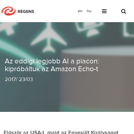
en
hu
Az eddigi legjobb AI a piacon: kiprób
Az eddigi legjobb AI a piacon:
kipróbáltuk az Amazon Echo-t
2017
/
23/03
Először az USA-t, majd az Egyesült Királyságot