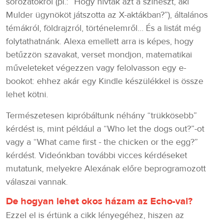
sorozatokról (pl.: “Hogy hívták azt a színészt, aki
Mulder ügynököt játszotta az X-aktákban?”), általános
témákról, földrajzról, történelemről… És a listát még
folytathatnánk. Alexa emellett arra is képes, hogy
betűzzön szavakat, verset mondjon, matematikai
műveleteket végezzen vagy felolvasson egy e-
bookot: ehhez akár egy Kindle készülékkel is össze
lehet kötni.
Természetesen kipróbáltunk néhány “trükkösebb”
kérdést is, mint például a “Who let the dogs out?”-ot
vagy a “What came first - the chicken or the egg?”
kérdést. Videónkban további vicces kérdéseket
mutatunk, melyekre Alexának előre beprogramozott
válaszai vannak.
De hogyan lehet okos házam az Echo-val?
Ezzel el is értünk a cikk lényegéhez, hiszen az