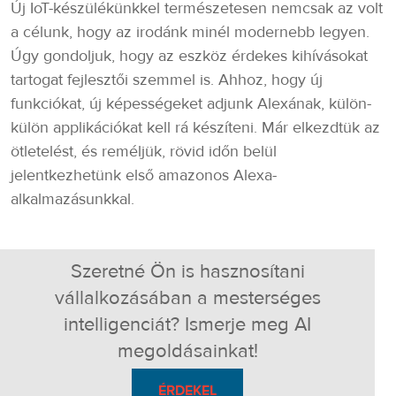
Új IoT-készülékünkkel természetesen nemcsak az volt
a célunk, hogy az irodánk minél modernebb legyen.
Úgy gondoljuk, hogy az eszköz érdekes kihívásokat
tartogat fejlesztői szemmel is. Ahhoz, hogy új
funkciókat, új képességeket adjunk Alexának, külön-
külön applikációkat kell rá készíteni. Már elkezdtük az
ötletelést, és reméljük, rövid időn belül
jelentkezhetünk első amazonos Alexa-
alkalmazásunkkal.
Szeretné Ön is hasznosítani
vállalkozásában a mesterséges
intelligenciát? Ismerje meg AI
megoldásainkat!
ÉRDEKEL