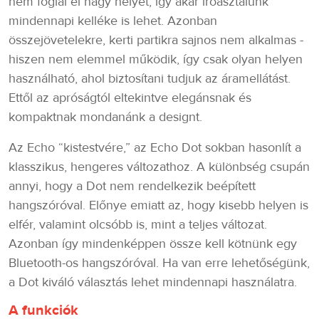
nem foglal el nagy helyet, így akár íróasztalunk
mindennapi kelléke is lehet. Azonban
összejövetelekre, kerti partikra sajnos nem alkalmas -
hiszen nem elemmel működik, így csak olyan helyen
használható, ahol biztosítani tudjuk az áramellátást.
Ettől az apróságtól eltekintve elegánsnak és
kompaktnak mondanánk a designt.
Az Echo “kistestvére,” az Echo Dot sokban hasonlít a
klasszikus, hengeres változathoz. A különbség csupán
annyi, hogy a Dot nem rendelkezik beépített
hangszóróval. Előnye emiatt az, hogy kisebb helyen is
elfér, valamint olcsóbb is, mint a teljes változat.
Azonban így mindenképpen össze kell kötnünk egy
Bluetooth-os hangszóróval. Ha van erre lehetőségünk,
a Dot kiváló választás lehet mindennapi használatra.
A funkciók