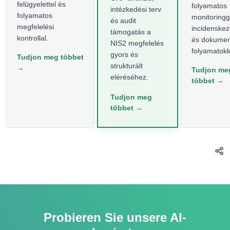
felügyelettel és
folyamatos
intézkedési terv
folyamatos
monitoringg
és audit
megfelelési
incidenskez
támogatás a
kontrollal.
és dokumen
NIS2 megfelelés
folyamatokk
gyors és
Tudjon meg többet
strukturált
→
Tudjon me
eléréséhez.
többet →
Tudjon meg
többet →
Probieren Sie unsere AI-