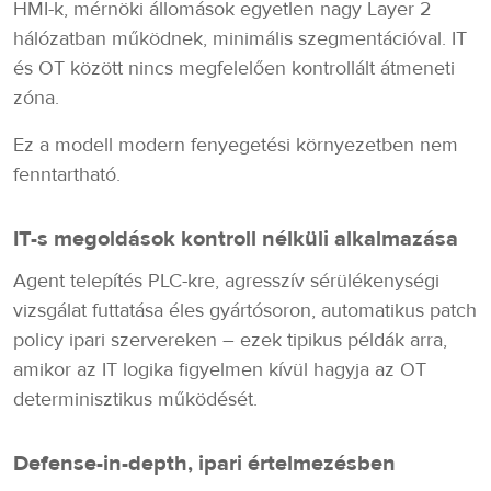
HMI-k, mérnöki állomások egyetlen nagy Layer 2
hálózatban működnek, minimális szegmentációval. IT
és OT között nincs megfelelően kontrollált átmeneti
zóna.
Ez a modell modern fenyegetési környezetben nem
fenntartható.
IT-s megoldások kontroll nélküli alkalmazása
Agent telepítés PLC-kre, agresszív sérülékenységi
vizsgálat futtatása éles gyártósoron, automatikus patch
policy ipari szervereken – ezek tipikus példák arra,
amikor az IT logika figyelmen kívül hagyja az OT
determinisztikus működését.
Defense-in-depth, ipari értelmezésben