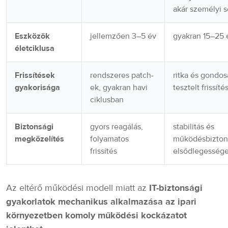
akár személyi s
Eszközök
jellemzően 3–5 év
gyakran 15–25 
életciklusa
Frissítések
rendszeres patch-
ritka és gondo
gyakorisága
ek, gyakran havi
tesztelt frissíté
ciklusban
Biztonsági
gyors reagálás,
stabilitás és
megközelítés
folyamatos
működésbizton
frissítés
elsődlegesség
Az eltérő működési modell miatt az
IT-biztonsági
gyakorlatok mechanikus alkalmazása az ipari
környezetben komoly működési kockázatot