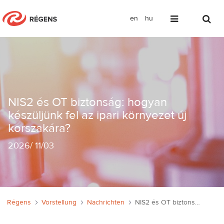
en
hu
NIS2 és OT biztonság: hogyan készüljü
NIS2 és OT biztonság: hogyan
készüljünk fel az ipari környezet új
korszakára?
2026
/
11/03
Régens
Vorstellung
Nachrichten
NIS2 és OT biztonság: hogyan készüljünk fel az ipari környezet új korszakára?