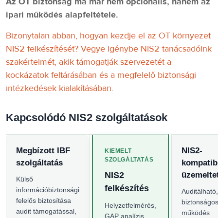
Az OT biztonság ma már nem opcionális, hanem az
ipari működés alapfeltétele.
Bizonytalan abban, hogyan kezdje el az OT környezet
NIS2 felkészítését? Vegye igénybe NIS2 tanácsadóink
szakértelmét, akik támogatják szervezetét a
kockázatok feltárásában és a megfelelő biztonsági
intézkedések kialakításában.
Kapcsolódó NIS2 szolgáltatások
Megbízott IBF
NIS2-
KIEMELT
SZOLGÁLTATÁS
szolgáltatás
kompatibi
NIS2
üzemelte
Külső
felkészítés
információbiztonsági
Auditálható,
felelős biztosítása
biztonságos
Helyzetfelmérés,
audit támogatással,
működés
GAP analízis,