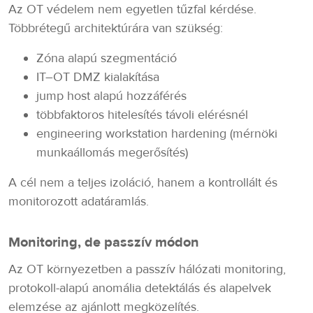
Az OT védelem nem egyetlen tűzfal kérdése.
Többrétegű architektúrára van szükség:
Zóna alapú szegmentáció
IT–OT DMZ kialakítása
jump host alapú hozzáférés
többfaktoros hitelesítés távoli elérésnél
engineering workstation hardening (mérnöki
munkaállomás megerősítés)
A cél nem a teljes izoláció, hanem a kontrollált és
monitorozott adatáramlás.
Monitoring, de passzív módon
Az OT környezetben a passzív hálózati monitoring,
protokoll-alapú anomália detektálás és alapelvek
elemzése az ajánlott megközelítés.