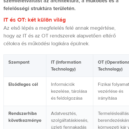
szemléletváltást az architektúra, a működés és a
felelősségi struktúra területén.
IT és OT: két külön világ
Az első lépés a megfelelés felé annak megértése,
hogy az IT és az OT rendszerek alapvetően eltérő
célokra és működési logikára épülnek.
Szempont
IT (Information
OT (Operationa
Technology)
Technology)
Elsődleges cél
Információk
Fizikai folyama
kezelése, tárolása
vezérlése és
és feldolgozása
irányítása
Rendszerhiba
Adatvesztés,
Termelésleállás
következménye
szolgáltatáskiesés,
berendezéskár
üzleti fennakadás
környezeti kár 