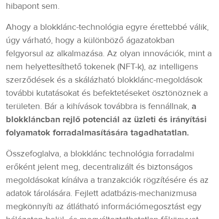
hibapont sem.
Ahogy a blokklánc-technológia egyre érettebbé válik,
úgy várható, hogy a különböző ágazatokban
felgyorsul az alkalmazása. Az olyan innovációk, mint a
nem helyettesíthető tokenek (NFT-k), az intelligens
szerződések és a skálázható blokklánc-megoldások
további kutatásokat és befektetéseket ösztönöznek a
területen. Bár a kihívások továbbra is fennállnak,
a
blokkláncban rejlő potenciál az üzleti és irányítási
folyamatok forradalmasítására tagadhatatlan.
Összefoglalva, a blokklánc technológia forradalmi
erőként jelent meg, decentralizált és biztonságos
megoldásokat kínálva a tranzakciók rögzítésére és az
adatok tárolására. Fejlett adatbázis-mechanizmusa
megkönnyíti az átlátható információmegosztást egy