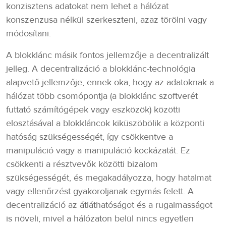
konzisztens adatokat nem lehet a hálózat
konszenzusa nélkül szerkeszteni, azaz törölni vagy
módosítani.
A blokklánc másik fontos jellemzője a decentralizált
jelleg. A decentralizáció a blokklánc-technológia
alapvető jellemzője, ennek oka, hogy az adatoknak a
hálózat több csomópontja (a blokklánc szoftverét
futtató számítógépek vagy eszközök) közötti
elosztásával a blokkláncok kiküszöbölik a központi
hatóság szükségességét, így csökkentve a
manipuláció vagy a manipuláció kockázatát. Ez
csökkenti a résztvevők közötti bizalom
szükségességét, és megakadályozza, hogy hatalmat
vagy ellenőrzést gyakoroljanak egymás felett. A
decentralizáció az átláthatóságot és a rugalmasságot
is növeli, mivel a hálózaton belül nincs egyetlen