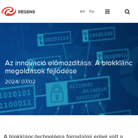
en
hu
Az innováció előmozdítása: A blokklá
Az innováció előmozdítása: A blokklánc
megoldások fejlődése
2024
/
07/02
A blokklánc-technológia forradalmi erővé vált a