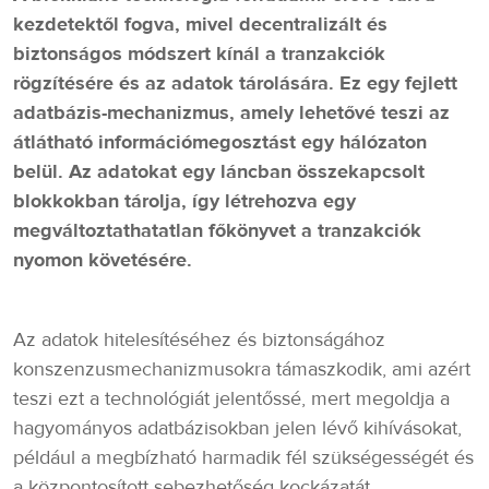
kezdetektől fogva, mivel decentralizált és
biztonságos módszert kínál a tranzakciók
rögzítésére és az adatok tárolására. Ez egy fejlett
adatbázis-mechanizmus, amely lehetővé teszi az
átlátható információmegosztást egy hálózaton
belül. Az adatokat egy láncban összekapcsolt
blokkokban tárolja, így létrehozva egy
megváltoztathatatlan főkönyvet a tranzakciók
nyomon követésére.
Az adatok hitelesítéséhez és biztonságához
konszenzusmechanizmusokra támaszkodik, ami azért
teszi ezt a technológiát jelentőssé, mert megoldja a
hagyományos adatbázisokban jelen lévő kihívásokat,
például a megbízható harmadik fél szükségességét és
a központosított sebezhetőség kockázatát.