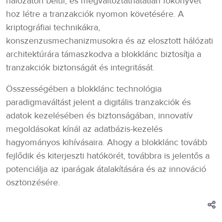
hálózaton belül, és megváltoztathatatlan főkönyvet
hoz létre a tranzakciók nyomon követésére. A
kriptográfiai technikákra,
konszenzusmechanizmusokra és az elosztott hálózati
architektúrára támaszkodva a blokklánc biztosítja a
tranzakciók biztonságát és integritását.
Összességében a blokklánc technológia
paradigmaváltást jelent a digitális tranzakciók és
adatok kezelésében és biztonságában, innovatív
megoldásokat kínál az adatbázis-kezelés
hagyományos kihívásaira. Ahogy a blokklánc tovább
fejlődik és kiterjeszti hatókörét, továbbra is jelentős a
potenciálja az iparágak átalakítására és az innováció
ösztönzésére.