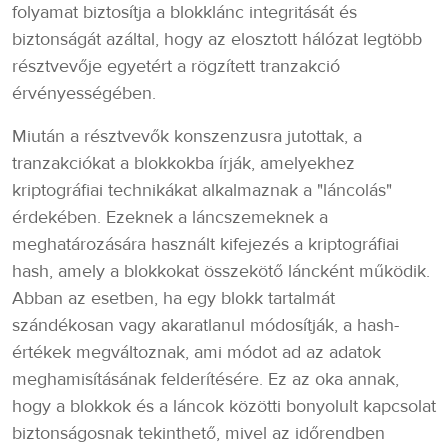
folyamat biztosítja a blokklánc integritását és
biztonságát azáltal, hogy az elosztott hálózat legtöbb
résztvevője egyetért a rögzített tranzakció
érvényességében.
Miután a résztvevők konszenzusra jutottak, a
tranzakciókat a blokkokba írják, amelyekhez
kriptográfiai technikákat alkalmaznak a "láncolás"
érdekében. Ezeknek a láncszemeknek a
meghatározására használt kifejezés a kriptográfiai
hash, amely a blokkokat összekötő láncként működik.
Abban az esetben, ha egy blokk tartalmát
szándékosan vagy akaratlanul módosítják, a hash-
értékek megváltoznak, ami módot ad az adatok
meghamisításának felderítésére. Ez az oka annak,
hogy a blokkok és a láncok közötti bonyolult kapcsolat
biztonságosnak tekinthető, mivel az időrendben