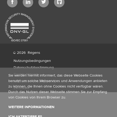
© 2026
Régens
Nutzungsbedingungen
Datenschutzbestimmung
Cookie-Hinweis
Sie werden hiermit informiert, das diese Webseite Cookies
benutzt um solche Webservices und Anwendungen anbieten
Information security policy
zu können, die Ihnen ohne Cookies nicht verfügbar wären.
Zertifikate
Durch das Nutzen dieser Webseite stimmen Sie zur Empfang
von Cookies von Ihrem Browser zu.
WEITERE INFORMATIONEN
ICH AKZEPTIERE ES