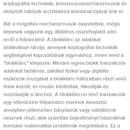
kriptográfiai technikák, konszenzusmechanizmusok és
elosztott hálózati architektúra kombinációjával érik el.
Bár a mögöttes mechanizmusok összetettek, mégis
képesek vagyunk egy általános összefoglalót adni
erről a folyamatról. A blokklánc az adatokat
blokkokban tárolja, amelyek kriptográfiai technikák
segítségével kapcsolódnak egymáshoz, innen ered a
"blokklánc" kifejezés. Minden egyes blokk tranzakciós
adatokat tartalmaz, például fizikai vagy digitális
eszközök mozgását a blokklánc-hálózatban részt vevő
felek között, és miután kitöltötték, titkosítják és
hozzáadják a lánchoz. A blokkláncon lévő tranzakciók
egy ellenőrzési folyamaton mennek keresztül,
amelyben jellemzően bányászok vagy validátorok
vesznek részt, akik számítási teljesítményt használnak
komplex matematikai problémák megoldására. Ez a