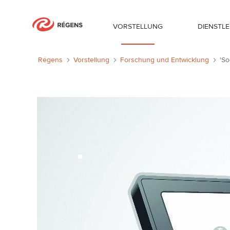
VORSTELLUNG
DIENSTL
'Social Enterprise' Business-Anwend
Régens
Vorstellung
Forschung und Entwicklung