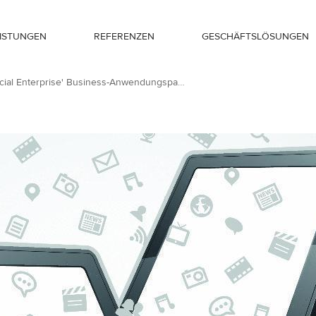
EISTUNGEN
REFERENZEN
GESCHÄFTSLÖSUNGEN
ungspaket
'Social Enterprise' Business-Anwendungspaket